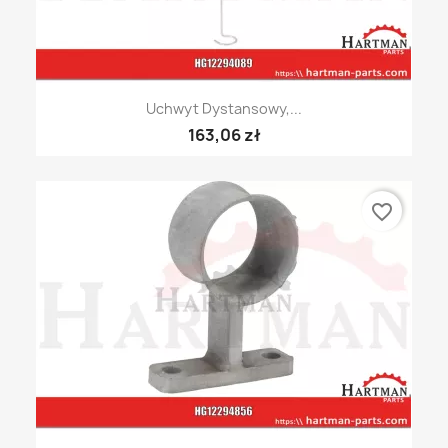
Uchwyt Dystansowy,...
163,06 zł
favorite_border