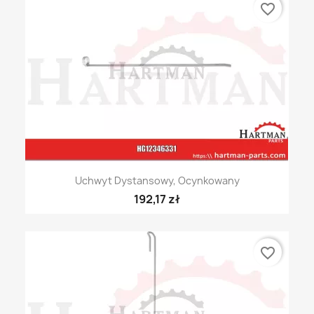
favorite_border
Uchwyt Dystansowy, Ocynkowany
192,17 zł
favorite_border