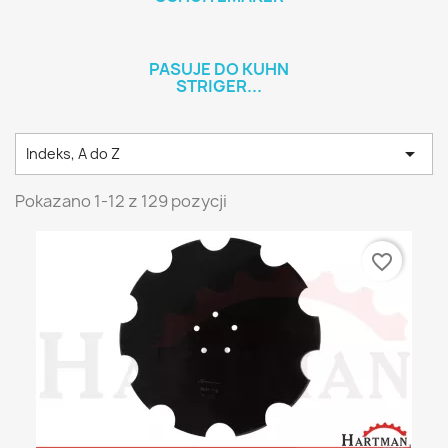
PASUJE DO KUHN
STRIGER...

Indeks, A do Z
Pokazano 1-12 z 129 pozycji
favorite_border