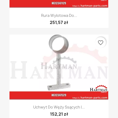
Rura Wylotowa Do...
251,57 zł
favorite_border
Uchwyt Do Węży Ssących I...
152,21 zł