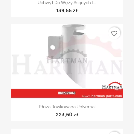
Uchwyt Do Węży Ssących I...
139,55 zł
favorite_border
Płoza Rowkowana Universal
223,60 zł