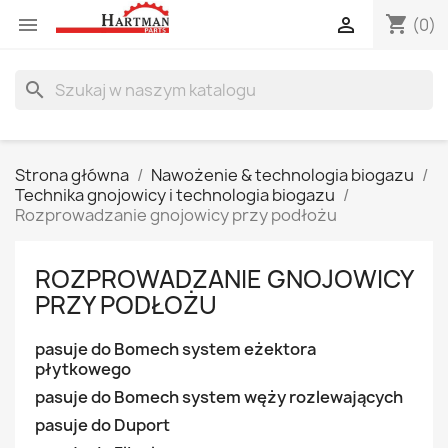
shopping_cart


(0)
search
Strona główna
Nawożenie & technologia biogazu
Technika gnojowicy i technologia biogazu
Rozprowadzanie gnojowicy przy podłożu
ROZPROWADZANIE GNOJOWICY
PRZY PODŁOŻU
pasuje do Bomech system eżektora
płytkowego
pasuje do Bomech system węży rozlewających
pasuje do Duport