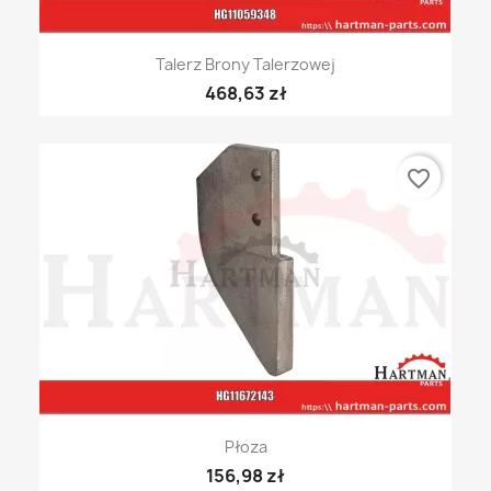
Talerz Brony Talerzowej
468,63 zł
favorite_border
Płoza
156,98 zł