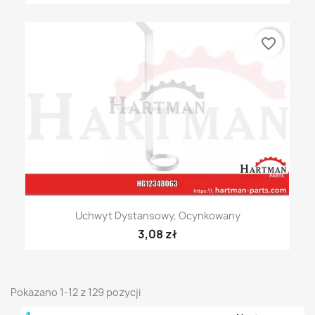
favorite_border
Uchwyt Dystansowy, Ocynkowany
3,08 zł
Pokazano 1-12 z 129 pozycji