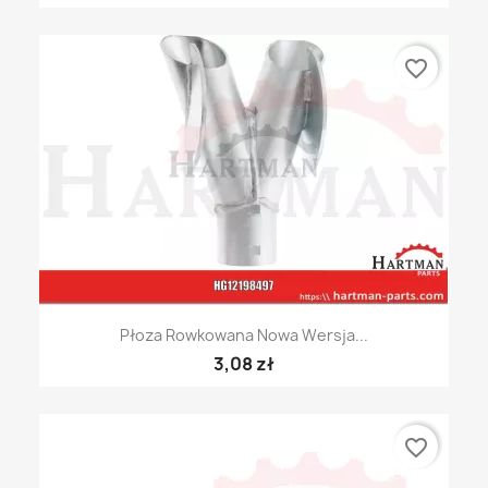
favorite_border
Płoza Rowkowana Nowa Wersja...
3,08 zł
favorite_border