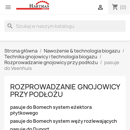
shopping_cart


(0)
search
Strona główna
Nawożenie & technologia biogazu
Technika gnojowicy i technologia biogazu
Rozprowadzanie gnojowicy przy podłożu
pasuje
do Veenhuis
ROZPROWADZANIE GNOJOWICY
PRZY PODŁOŻU
pasuje do Bomech system eżektora
płytkowego
pasuje do Bomech system węży rozlewających
pasuje do Duport