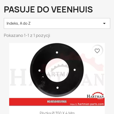
PASUJE DO VEENHUIS

Indeks, A do Z
Pokazano 1-1 z 1 pozycji
favorite_border
Płytka Ø 350 X 4 Mm