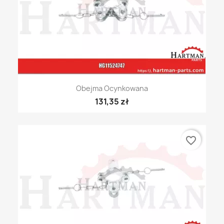
Obejma Ocynkowana
131,35 zł
favorite_border