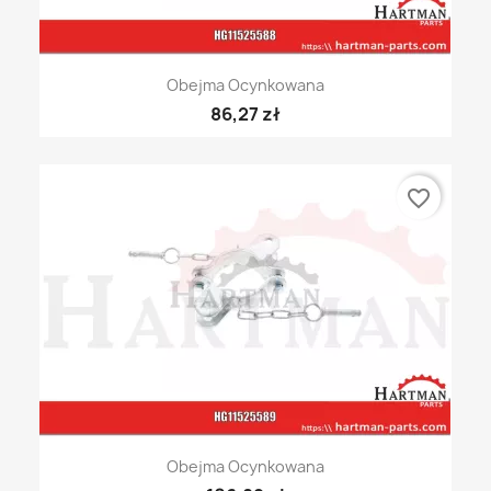
Obejma Ocynkowana
86,27 zł
favorite_border
Obejma Ocynkowana