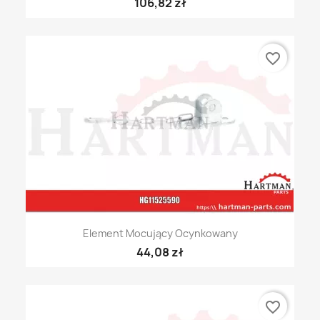
106,82 zł
favorite_border
Element Mocujący Ocynkowany
44,08 zł
favorite_border