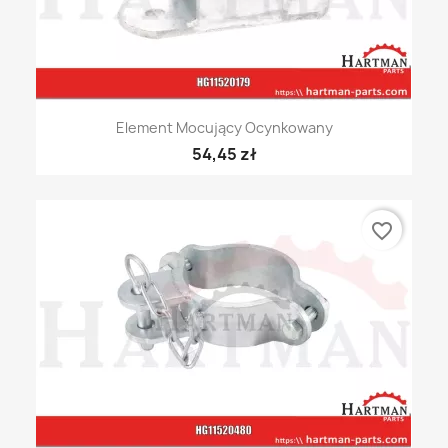
Element Mocujący Ocynkowany
54,45 zł
favorite_border