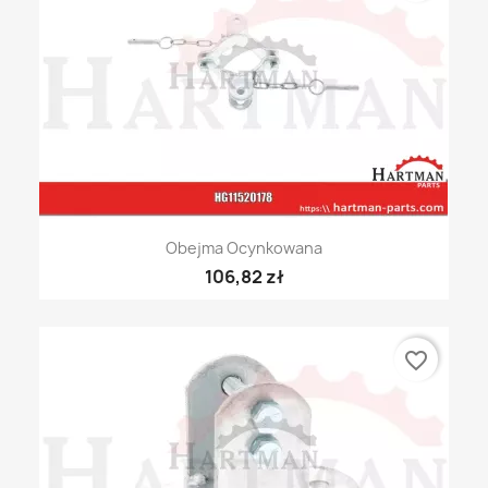
Obejma Ocynkowana
106,82 zł
favorite_border