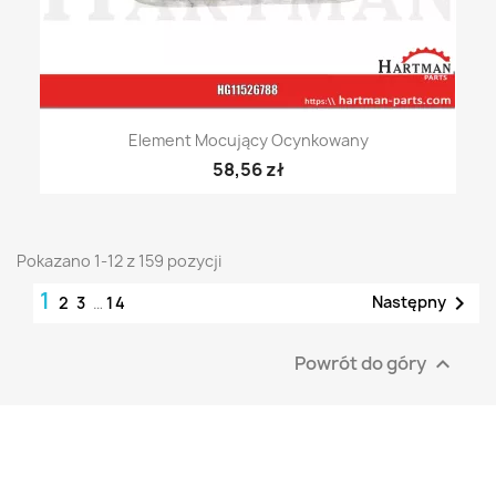
Element Mocujący Ocynkowany
58,56 zł
Pokazano 1-12 z 159 pozycji
1

Następny
2
3
…
14
Powrót do góry
