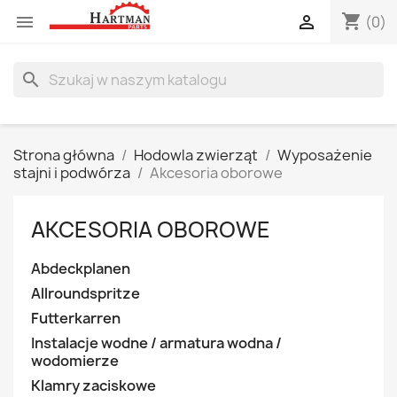
shopping_cart


(0)
search
Strona główna
Hodowla zwierząt
Wyposażenie
stajni i podwórza
Akcesoria oborowe
AKCESORIA OBOROWE
Abdeckplanen
Allroundspritze
Futterkarren
Instalacje wodne / armatura wodna /
wodomierze
Klamry zaciskowe