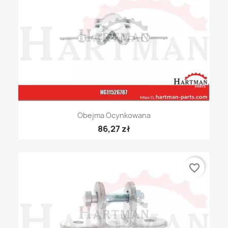
Obejma Ocynkowana
86,27 zł
favorite_border