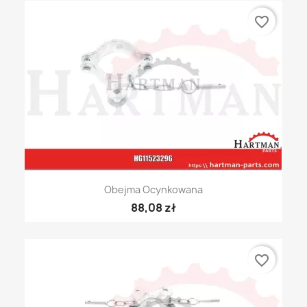
favorite_border
Obejma Ocynkowana
88,08 zł
favorite_border