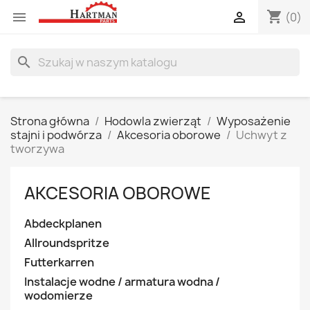
shopping_cart


(0)
search
Strona główna
Hodowla zwierząt
Wyposażenie
stajni i podwórza
Akcesoria oborowe
Uchwyt z
tworzywa
AKCESORIA OBOROWE
Abdeckplanen
Allroundspritze
Futterkarren
Instalacje wodne / armatura wodna /
wodomierze