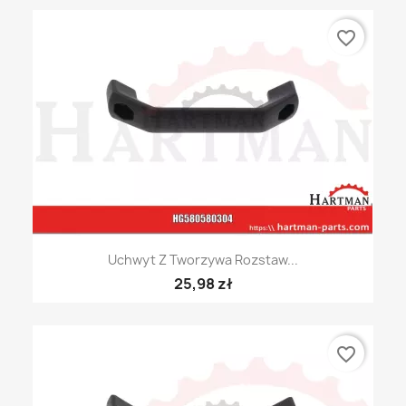
favorite_border
Uchwyt Z Tworzywa Rozstaw...
25,98 zł
favorite_border