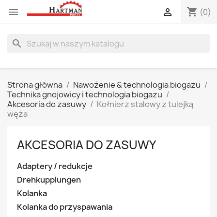
shopping_cart


(0)
search
Strona główna
Nawożenie & technologia biogazu
Technika gnojowicy i technologia biogazu
Akcesoria do zasuwy
Kołnierz stalowy z tulejką
węża
AKCESORIA DO ZASUWY
Adaptery / redukcje
Drehkupplungen
Kolanka
Kolanka do przyspawania