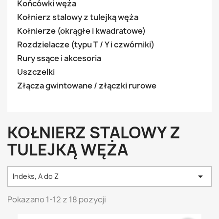
Końcówki węża
Kołnierz stalowy z tulejką węża
Kołnierze (okrągłe i kwadratowe)
Rozdzielacze (typu T / Y i czwórniki)
Rury ssące i akcesoria
Uszczelki
Złącza gwintowane / złączki rurowe
KOŁNIERZ STALOWY Z
TULEJKĄ WĘŻA

Indeks, A do Z
Pokazano 1-12 z 18 pozycji