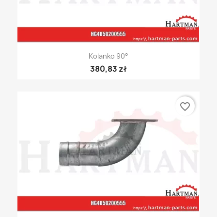
Kolanko 90°
380,83 zł
favorite_border