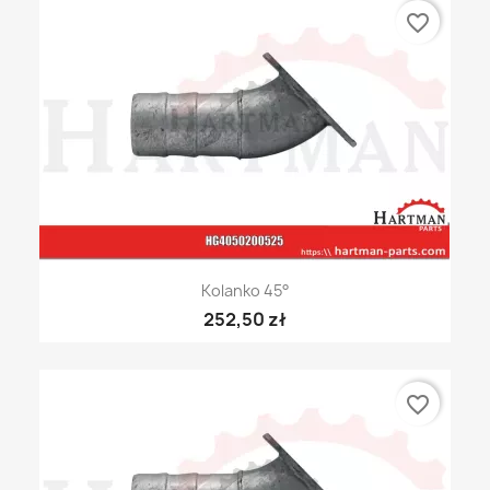
favorite_border
Kolanko 45°
252,50 zł
favorite_border