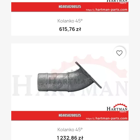
Kolanko 45°
615,76 zł
favorite_border
Kolanko 45°
1 232,86 zł