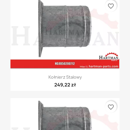
favorite_border
Kołnierz Stalowy
249,22 zł
favorite_border