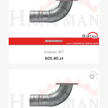
Kolanko 90°
605,80 zł
favorite_border