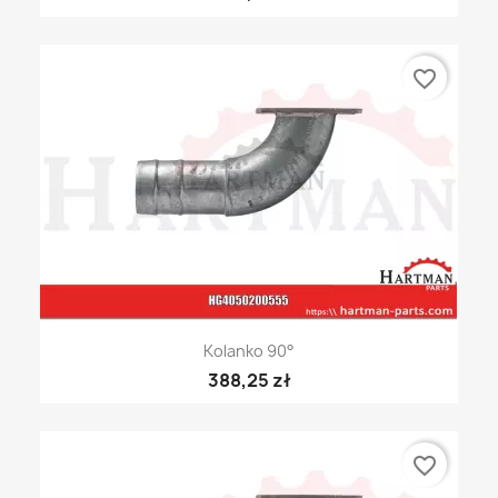
favorite_border
Kolanko 90°
388,25 zł
favorite_border