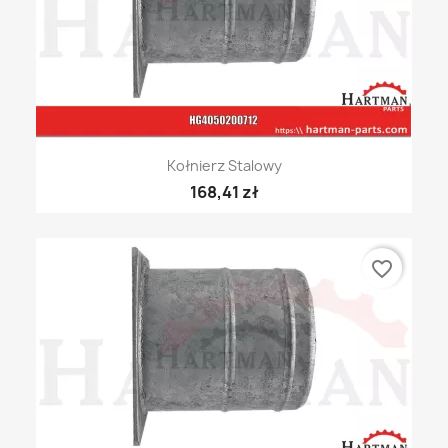
Kołnierz Stalowy
168,41 zł
favorite_border