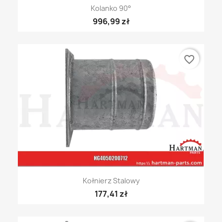
Kolanko 90°
996,99 zł
favorite_border
Kołnierz Stalowy
177,41 zł