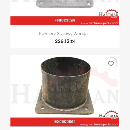
Kołnierz Stalowy Wersja...
229,13 zł
favorite_border