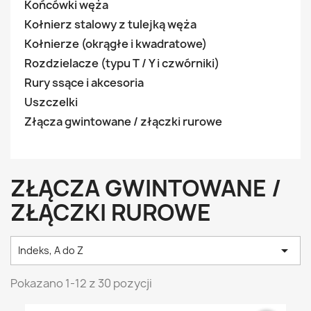
Końcówki węża
Kołnierz stalowy z tulejką węża
Kołnierze (okrągłe i kwadratowe)
Rozdzielacze (typu T / Y i czwórniki)
Rury ssące i akcesoria
Uszczelki
Złącza gwintowane / złączki rurowe
ZŁĄCZA GWINTOWANE /
ZŁĄCZKI RUROWE

Indeks, A do Z
Pokazano 1-12 z 30 pozycji