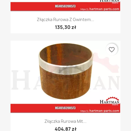
Złączka Rurowa Z Gwintem...
135,30 zł
favorite_border
Złączka Rurowa Mit...
404,87 zł