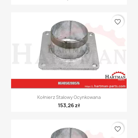
favorite_border
Kołnierz Stalowy Ocynkowana
153,26 zł
favorite_border