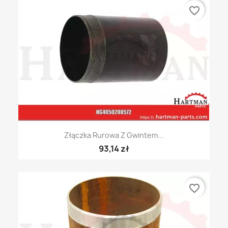
favorite_border
Złączka Rurowa Z Gwintem...
93,14 zł
favorite_border