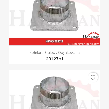
Kołnierz Stalowy Ocynkowana
201,27 zł
favorite_border