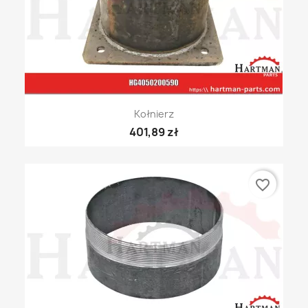
Kołnierz
401,89 zł
favorite_border