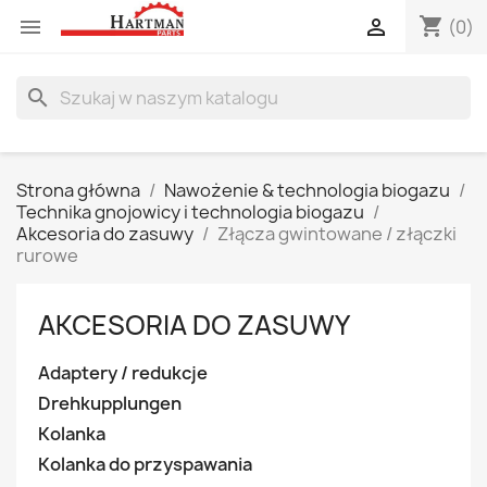
shopping_cart


(0)
search
Strona główna
Nawożenie & technologia biogazu
Technika gnojowicy i technologia biogazu
Akcesoria do zasuwy
Złącza gwintowane / złączki
rurowe
AKCESORIA DO ZASUWY
Adaptery / redukcje
Drehkupplungen
Kolanka
Kolanka do przyspawania