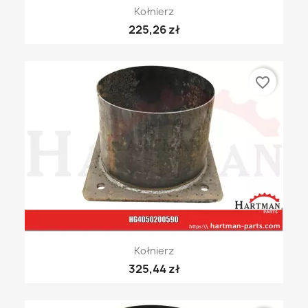
Kołnierz
225,26 zł
favorite_border
Kołnierz
325,44 zł