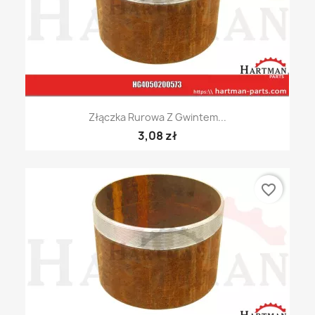
Złączka Rurowa Z Gwintem...
3,08 zł
favorite_border