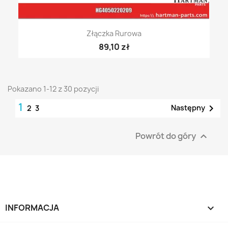
Złączka Rurowa
89,10 zł
Pokazano 1-12 z 30 pozycji
1

Następny
2
3
Powrót do góry

INFORMACJA
