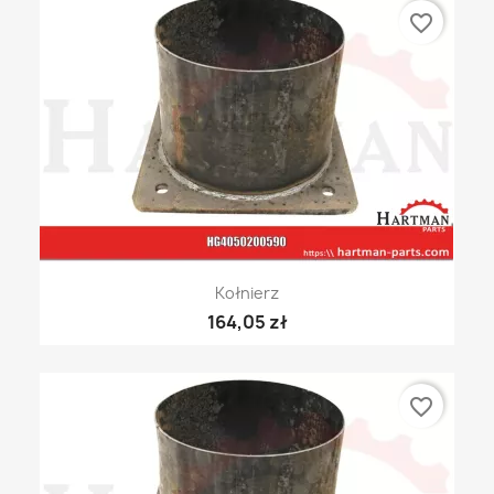
favorite_border
Kołnierz
164,05 zł
favorite_border