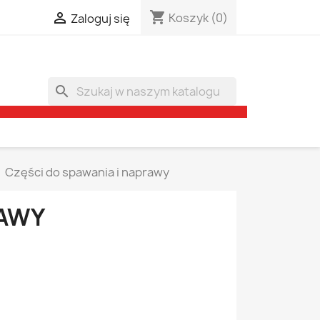
shopping_cart

Koszyk
(0)
Zaloguj się
search
Części do spawania i naprawy
RAWY