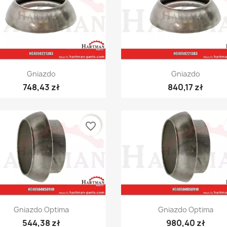
Szybki podgląd
Szybki podgląd


Gniazdo
Gniazdo
748,43 zł
840,17 zł
favorite_border
Szybki podgląd
Szybki podgląd


Gniazdo Optima
Gniazdo Optima
544,38 zł
980,40 zł