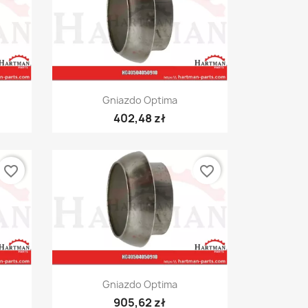
Szybki podgląd

Gniazdo Optima
402,48 zł
favorite_border
favorite_border
Szybki podgląd

Gniazdo Optima
905,62 zł