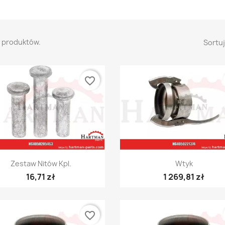
7 produktów.
Sortuj
favorite_border
Szybki podgląd
Szybki podgląd


Zestaw Nitów Kpl.
Wtyk
16,71 zł
1 269,81 zł
favorite_border