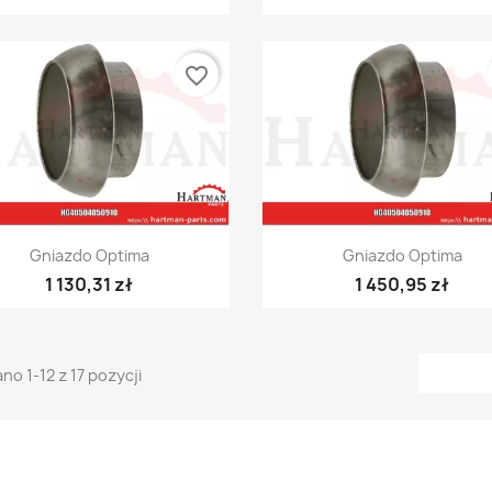
favorite_border
Szybki podgląd
Szybki podgląd


Gniazdo Optima
Gniazdo Optima
1 130,31 zł
1 450,95 zł
no 1-12 z 17 pozycji