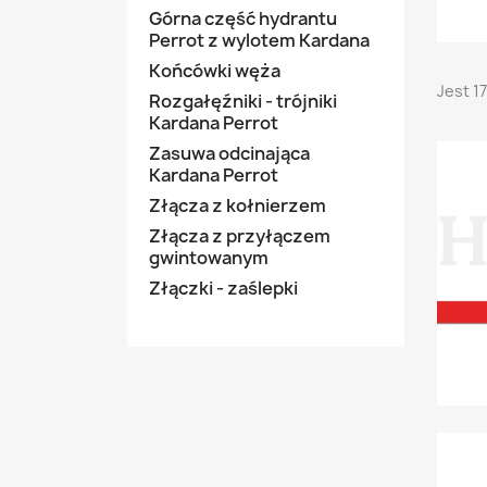
Górna część hydrantu
Perrot z wylotem Kardana
Końcówki węża
Jest 1
Rozgałęźniki - trójniki
Kardana Perrot
Zasuwa odcinająca
Kardana Perrot
Złącza z kołnierzem
Złącza z przyłączem
gwintowanym
Złączki - zaślepki