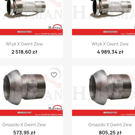
Szybki podgląd
Szybki podgląd


Wtyk X Gwint Zew.
Wtyk X Gwint Zew.
2 518,60 zł
4 989,34 zł
favorite_border
Szybki podgląd
Szybki podgląd


Gniazdo X Gwint Zew.
Gniazdo X Gwint Zew.
573,95 zł
805,25 zł