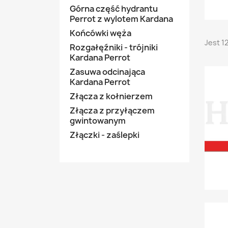
Górna część hydrantu
Perrot z wylotem Kardana
Końcówki węża
Jest 1
Rozgałęźniki - trójniki
Kardana Perrot
Zasuwa odcinająca
Kardana Perrot
Złącza z kołnierzem
Złącza z przyłączem
gwintowanym
Złączki - zaślepki