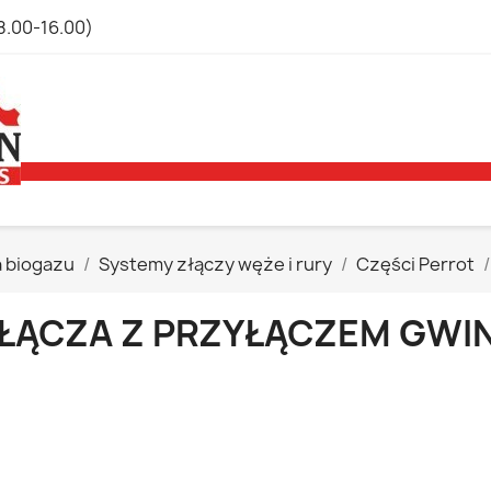
8.00-16.00)
a biogazu
Systemy złączy węże i rury
Części Perrot
ŁĄCZA Z PRZYŁĄCZEM GW