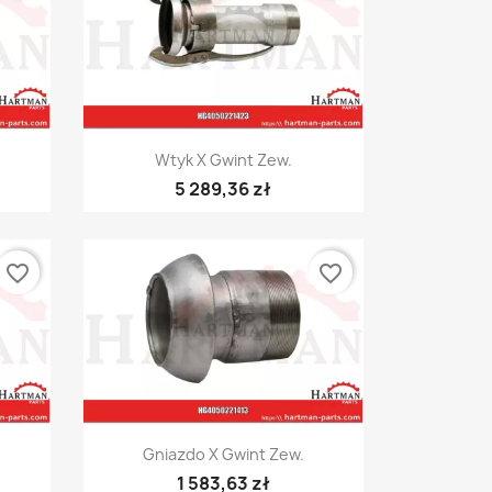
Szybki podgląd

Wtyk X Gwint Zew.
5 289,36 zł
favorite_border
favorite_border
Szybki podgląd

Gniazdo X Gwint Zew.
1 583,63 zł