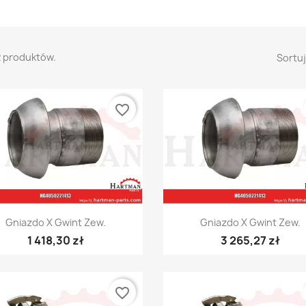
2 produktów.
Sortuj
favorite_border
Szybki podgląd
Szybki podgląd


Gniazdo X Gwint Zew.
Gniazdo X Gwint Zew.
1 418,30 zł
3 265,27 zł
favorite_border