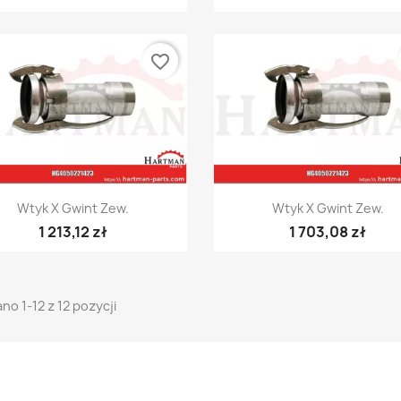
favorite_border
Szybki podgląd
Szybki podgląd


Wtyk X Gwint Zew.
Wtyk X Gwint Zew.
1 213,12 zł
1 703,08 zł
no 1-12 z 12 pozycji