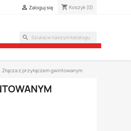
shopping_cart

Koszyk
(0)
Zaloguj się
search
Złącza z przyłączem gwintowanym
INTOWANYM