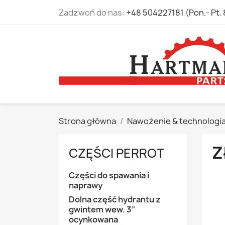
Zadzwoń do nas:
+48 504227181 (Pon.- Pt. 
Strona główna
Nawożenie & technologi
Z
CZĘŚCI PERROT
Części do spawania i
naprawy
Dolna część hydrantu z
gwintem wew. 3”
ocynkowana