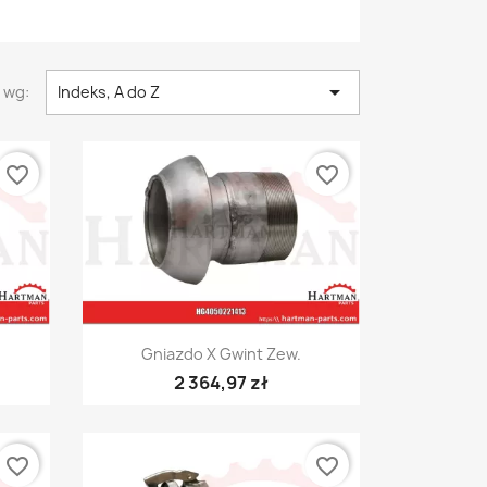

 wg:
Indeks, A do Z
favorite_border
favorite_border
Szybki podgląd

Gniazdo X Gwint Zew.
2 364,97 zł
favorite_border
favorite_border