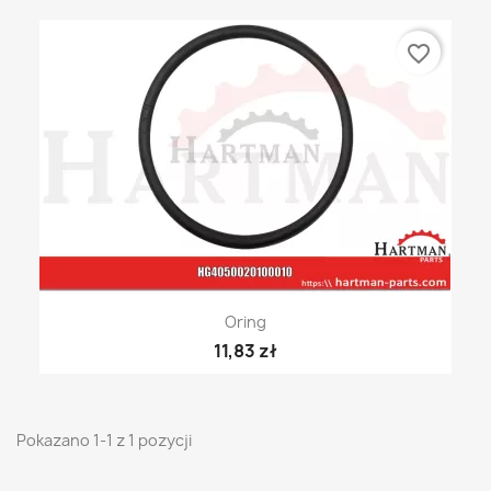
favorite_border
Oring
11,83 zł
Pokazano 1-1 z 1 pozycji