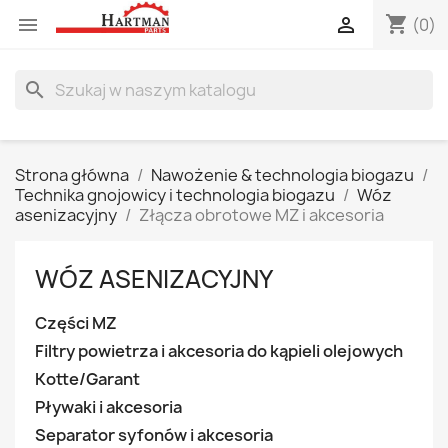
shopping_cart


(0)
search
Strona główna
Nawożenie & technologia biogazu
Technika gnojowicy i technologia biogazu
Wóz
asenizacyjny
Złącza obrotowe MZ i akcesoria
WÓZ ASENIZACYJNY
Części MZ
Filtry powietrza i akcesoria do kąpieli olejowych
Kotte/Garant
Pływaki i akcesoria
Separator syfonów i akcesoria