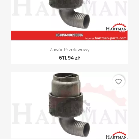
Zawór Przelewowy
611,94 zł
favorite_border