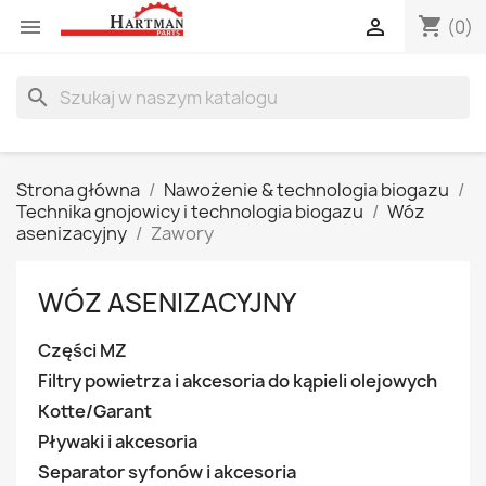
shopping_cart


(0)
search
Strona główna
Nawożenie & technologia biogazu
Technika gnojowicy i technologia biogazu
Wóz
asenizacyjny
Zawory
WÓZ ASENIZACYJNY
Części MZ
Filtry powietrza i akcesoria do kąpieli olejowych
Kotte/Garant
Pływaki i akcesoria
Separator syfonów i akcesoria