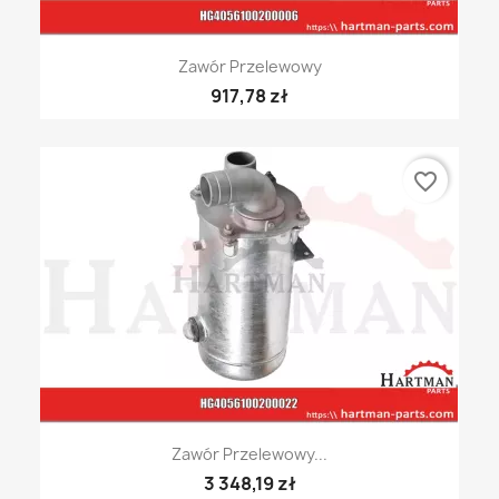
Zawór Przelewowy
917,78 zł
favorite_border
Zawór Przelewowy...
3 348,19 zł