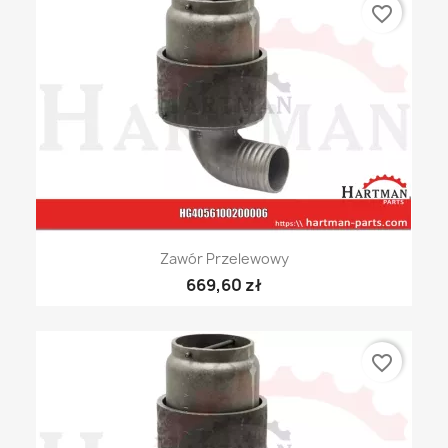
favorite_border
Zawór Przelewowy
669,60 zł
favorite_border