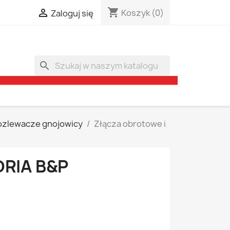
shopping_cart

Koszyk
(0)
Zaloguj się
search
ozlewacze gnojowicy
Złącza obrotowe i
RIA B&P