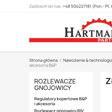
Zadzwoń do nas:
+48 504227181 (Pon.- Pt. 
Strona główna
Nawożenie & technologi
akcesoria B&P
Z
ROZLEWACZE
GNOJOWICY
Regulatory kopertowe B&P
i akcesoria
Rozlewacz gnojowicy RIV