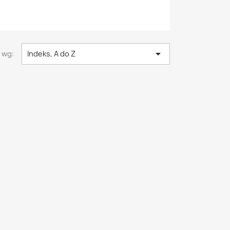

 wg:
Indeks, A do Z