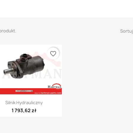
 produkt.
Sortuj
favorite_border
Szybki podgląd

Silnik Hydrauliczny
1 793,62 zł