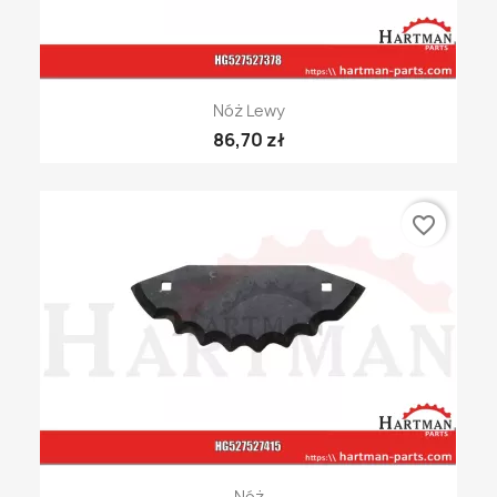
Nóż Lewy
86,70 zł
favorite_border
Nóż