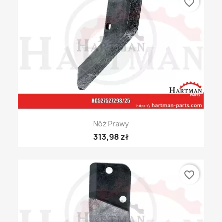
favorite_border
Nóż Prawy
313,98 zł
favorite_border