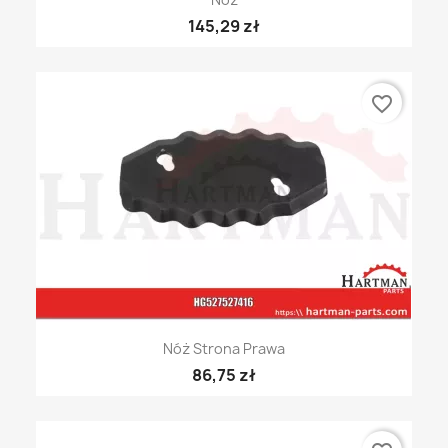
145,29 zł
favorite_border
Nóż Strona Prawa
86,75 zł