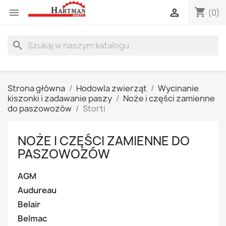
shopping_cart


(0)
search
Strona główna
Hodowla zwierząt
Wycinanie
kiszonki i zadawanie paszy
Noże i części zamienne
do paszowozów
Storti
NOŻE I CZĘŚCI ZAMIENNE DO
PASZOWOZÓW
AGM
Audureau
Belair
Belmac