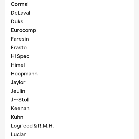
Cormal
DeLaval
Duks
Eurocomp
Faresin
Frasto
Hi Spec
Himel
Hoopmann
Jaylor
Jeulin
JF-Stoll
Keenan
Kuhn
Logifeed & R.M.H.
Luclar