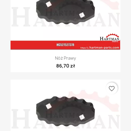
Nóż Prawy
86,70 zł
favorite_border