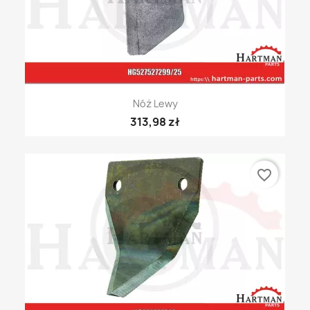
Nóż Lewy
313,98 zł
favorite_border