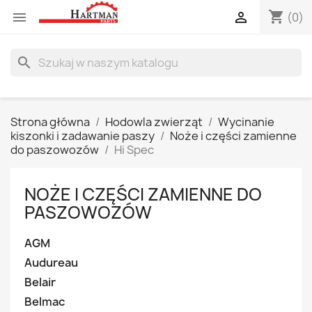
shopping_cart


(0)
search
Strona główna
Hodowla zwierząt
Wycinanie
kiszonki i zadawanie paszy
Noże i części zamienne
do paszowozów
Hi Spec
NOŻE I CZĘŚCI ZAMIENNE DO
PASZOWOZÓW
AGM
Audureau
Belair
Belmac