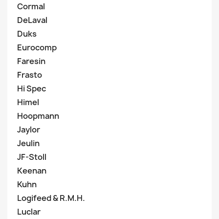
Cormal
DeLaval
Duks
Eurocomp
Faresin
Frasto
Hi Spec
Himel
Hoopmann
Jaylor
Jeulin
JF-Stoll
Keenan
Kuhn
Logifeed & R.M.H.
Luclar