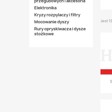
przegubowych i akcesoria
Elektronika
Kryzy rozpylaczy i filtry
Jest 1
Mocowanie dyszy
Rury opryskiwacza i dysze
stożkowe
S