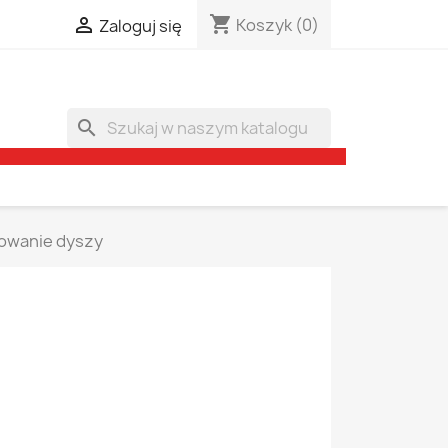
shopping_cart

Koszyk
(0)
Zaloguj się
search
owanie dyszy