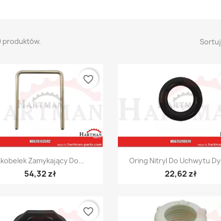
9 produktów.
Sortuj
favorite_border
Szybki podgląd
Szybki podgląd


kobelek Zamykający Do...
Oring Nitryl Do Uchwytu D
54,32 zł
22,62 zł
favorite_border