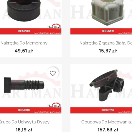
Szybki podgląd
Szybki podgląd


Nakrętka Do Membrany
Nakrętka Złączna Biała, Do
49,61 zł
15,37 zł
favorite_border
Szybki podgląd
Szybki podgląd


Śruba Do Uchwytu Dyszy
Obudowa Do Mocowania.
18,19 zł
157,63 zł