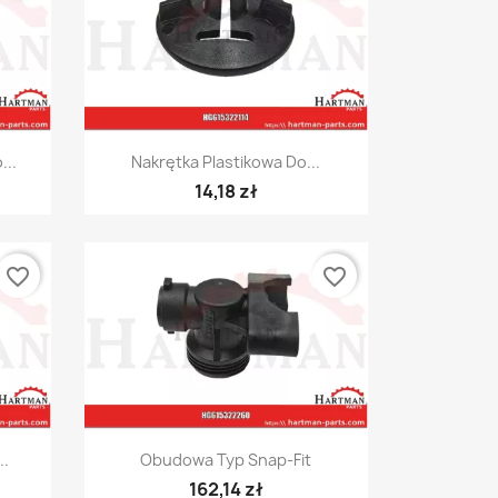
Szybki podgląd

...
Nakrętka Plastikowa Do...
14,18 zł
favorite_border
favorite_border
Szybki podgląd

..
Obudowa Typ Snap-Fit
162,14 zł