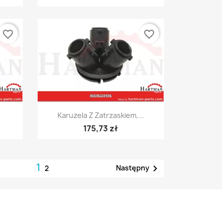
favorite_border
favorite_border
Szybki podgląd

Karuzela Z Zatrzaskiem,...
175,73 zł
1

Następny
2