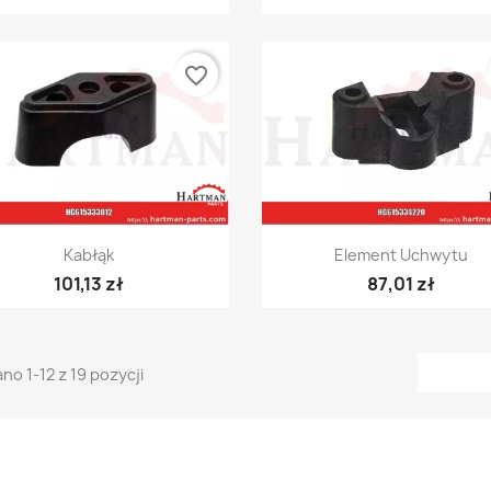
favorite_border
Szybki podgląd
Szybki podgląd


Kabłąk
Element Uchwytu
101,13 zł
87,01 zł
no 1-12 z 19 pozycji