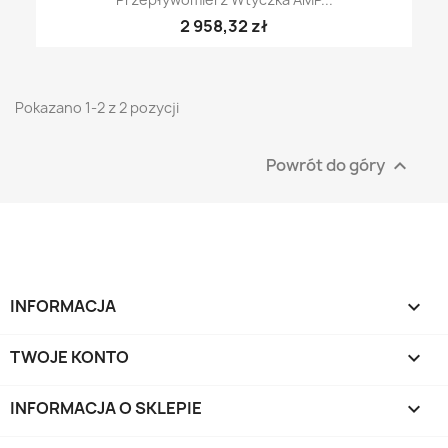
2 958,32 zł
Pokazano 1-2 z 2 pozycji
Powrót do góry

INFORMACJA

TWOJE KONTO

INFORMACJA O SKLEPIE
keyboard_arrow_down