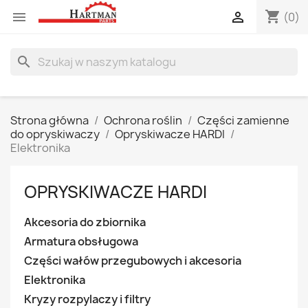
shopping_cart


(0)
search
Strona główna
Ochrona roślin
Części zamienne
do opryskiwaczy
Opryskiwacze HARDI
Elektronika
OPRYSKIWACZE HARDI
Akcesoria do zbiornika
Armatura obsługowa
Części wałów przegubowych i akcesoria
Elektronika
Kryzy rozpylaczy i filtry