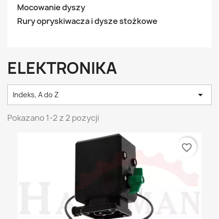
Mocowanie dyszy
Rury opryskiwacza i dysze stożkowe
ELEKTRONIKA

Indeks, A do Z
Pokazano 1-2 z 2 pozycji
favorite_border