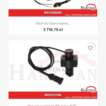
Silnik Do Sterowania...
5 718,79 zł
favorite_border
Przepływomierz Wtyczka AMP...