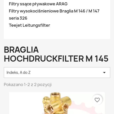
Filtry ssące pływakowe ARAG
Filtry wysokociśnieniowe Braglia M 146 / M 147
seria 326
Teejet Leitungsfilter
BRAGLIA
HOCHDRUCKFILTER M 145

Indeks, A do Z
Pokazano 1-2 z 2 pozycji
favorite_border