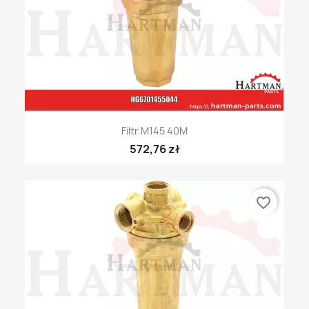
Filtr M145 40M
572,76 zł
favorite_border