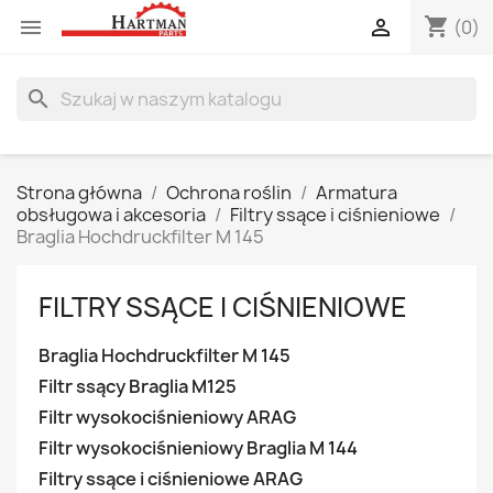
shopping_cart


(0)
search
Strona główna
Ochrona roślin
Armatura
obsługowa i akcesoria
Filtry ssące i ciśnieniowe
Braglia Hochdruckfilter M 145
FILTRY SSĄCE I CIŚNIENIOWE
Braglia Hochdruckfilter M 145
Filtr ssący Braglia M125
Filtr wysokociśnieniowy ARAG
Filtr wysokociśnieniowy Braglia M 144
Filtry ssące i ciśnieniowe ARAG