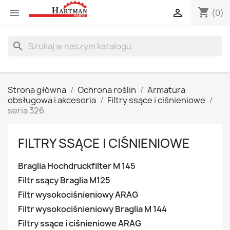
shopping_cart


(0)
search
Strona główna
Ochrona roślin
Armatura
obsługowa i akcesoria
Filtry ssące i ciśnieniowe
seria 326
FILTRY SSĄCE I CIŚNIENIOWE
Braglia Hochdruckfilter M 145
Filtr ssący Braglia M125
Filtr wysokociśnieniowy ARAG
Filtr wysokociśnieniowy Braglia M 144
Filtry ssące i ciśnieniowe ARAG