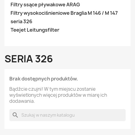
Filtry ssące pływakowe ARAG
Filtry wysokociśnieniowe Braglia M 146 / M 147
seria 326
Teejet Leitungsfilter
SERIA 326
Brak dostępnych produktów.
Bądźcie czujni! W tym miejscu zostanie
wyświetlonych więcej produktów w miarę ich
dodawania.
search