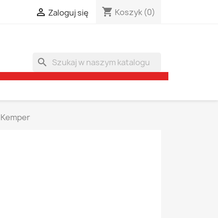
shopping_cart

Koszyk
(0)
Zaloguj się
search
Kemper