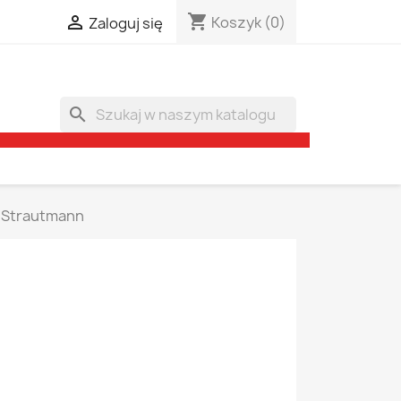
shopping_cart

Koszyk
(0)
Zaloguj się
search
Strautmann