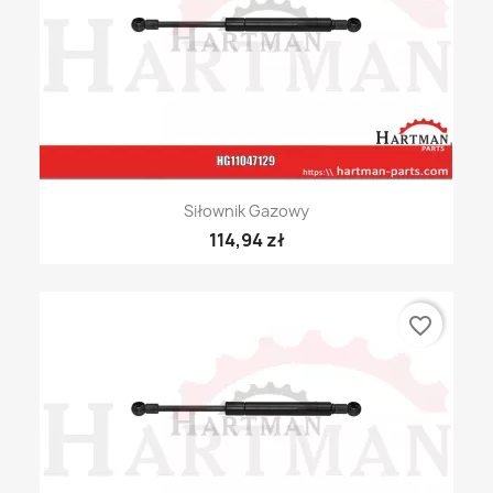
Siłownik Gazowy
114,94 zł
favorite_border