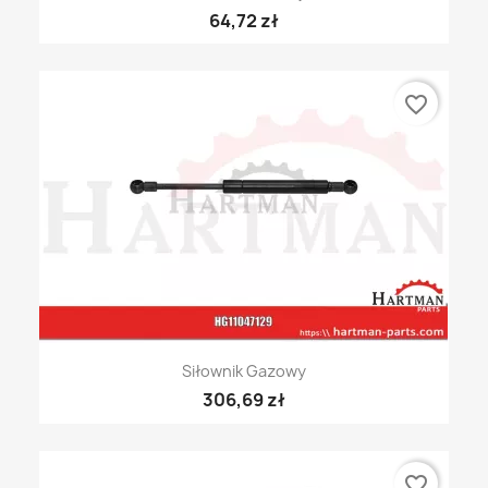
64,72 zł
favorite_border
Siłownik Gazowy
306,69 zł
favorite_border