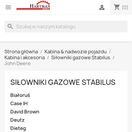
shopping_cart


(0)
search
Strona główna
Kabina & nadwozie pojazdu
Kabina i akcesoria
Siłowniki gazowe Stabilus
John Deere
SIŁOWNIKI GAZOWE STABILUS
Białoruś
Case IH
David Brown
Deutz
Dieteg