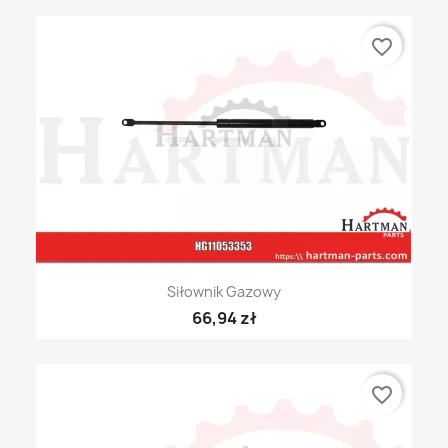
favorite_border
Siłownik Gazowy
66,94 zł
favorite_border