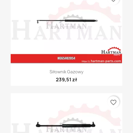
Siłownik Gazowy
239,51 zł
favorite_border