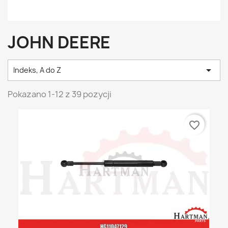
JOHN DEERE

Indeks, A do Z
Pokazano 1-12 z 39 pozycji
favorite_border