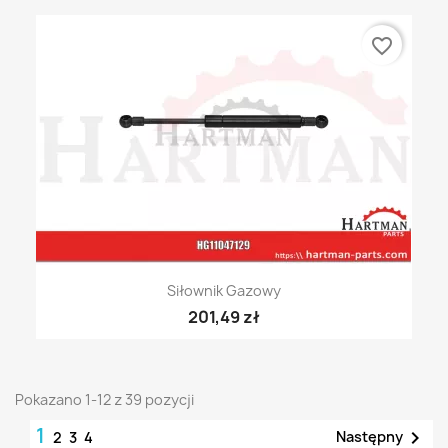
favorite_border
Siłownik Gazowy
201,49 zł
Pokazano 1-12 z 39 pozycji
1

Następny
2
3
4