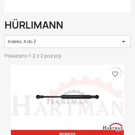
HÜRLIMANN

Indeks, A do Z
Pokazano 1-2 z 2 pozycji
favorite_border