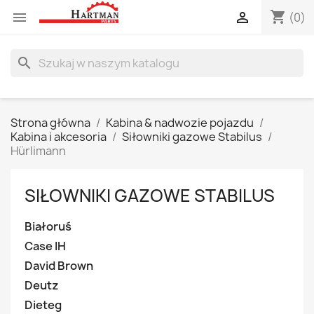
shopping_cart


(0)
search
Strona główna
Kabina & nadwozie pojazdu
Kabina i akcesoria
Siłowniki gazowe Stabilus
Hürlimann
SIŁOWNIKI GAZOWE STABILUS
Białoruś
Case IH
David Brown
Deutz
Dieteg