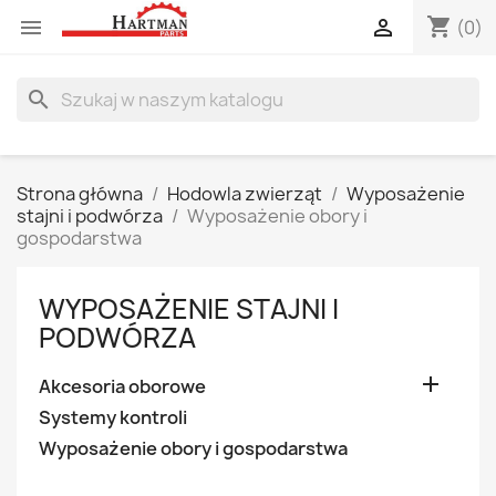
shopping_cart


(0)
search
Strona główna
Hodowla zwierząt
Wyposażenie
stajni i podwórza
Wyposażenie obory i
gospodarstwa
WYPOSAŻENIE STAJNI I
PODWÓRZA

Akcesoria oborowe
Systemy kontroli
Wyposażenie obory i gospodarstwa