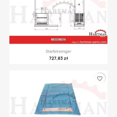
Stiefelreiniger
727,83 zł
favorite_border