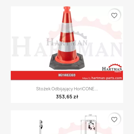
favorite_border
Stożek Odbijający HoriCONE...
353,65 zł
favorite_border