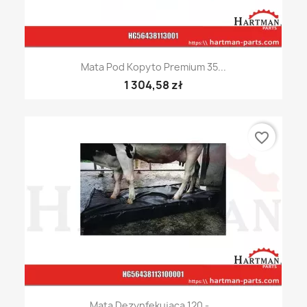
Mata Pod Kopyto Premium 35...
1 304,58 zł
favorite_border
Mata Dezynfekująca 120 -...