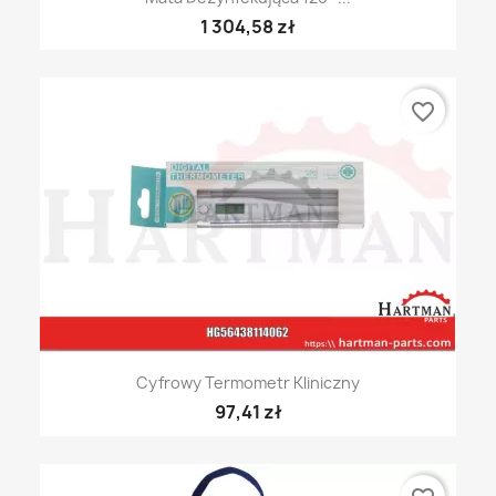
1 304,58 zł
favorite_border
Cyfrowy Termometr Kliniczny
97,41 zł