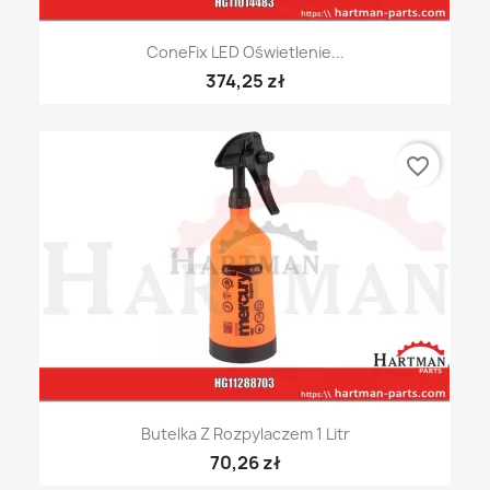
ConeFix LED Oświetlenie...
374,25 zł
favorite_border
Butelka Z Rozpylaczem 1 Litr
70,26 zł