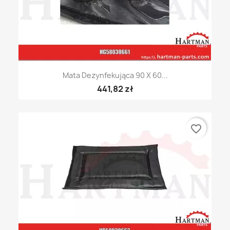
Mata Dezynfekująca 90 X 60...
441,82 zł
favorite_border