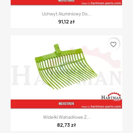
Uchwyt Aluminiowy Do...
91,12 zł
favorite_border
Widełki Wahadłowe Z...
82,73 zł