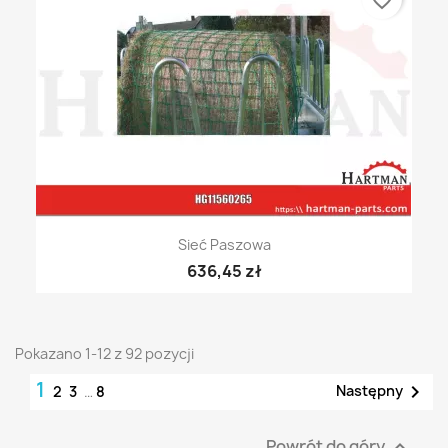
favorite_border
Sieć Paszowa
636,45 zł
Pokazano 1-12 z 92 pozycji
1

Następny
2
3
…
8
Powrót do góry
