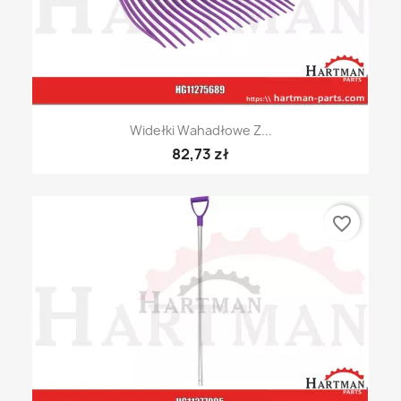
Widełki Wahadłowe Z...
82,73 zł
favorite_border