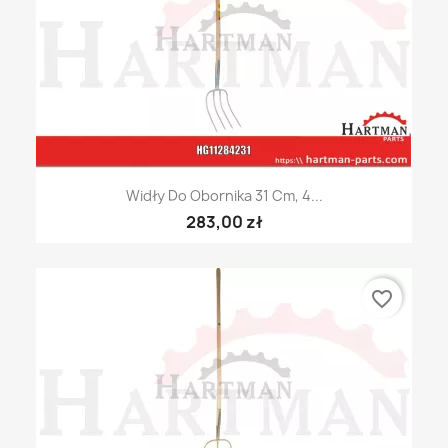
Widły Do Obornika 31 Cm, 4...
283,00 zł
favorite_border