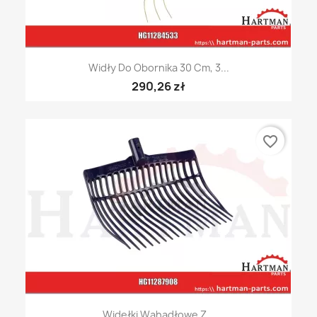
Widły Do Obornika 30 Cm, 3...
290,26 zł
favorite_border
Widełki Wahadłowe Z...