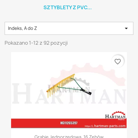
SZTYBLETY Z PVC...

Indeks, A do Z
Pokazano 1-12 z 92 pozycji
favorite_border
Grabie Jednorzędowa, 16 Zębów