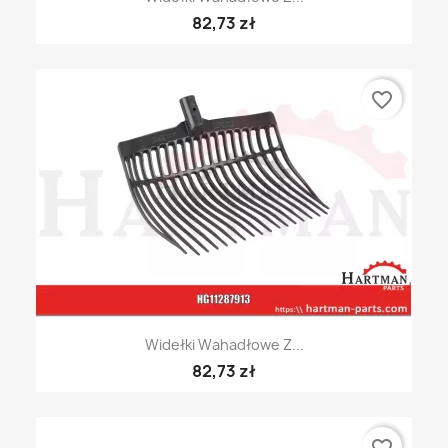
82,73 zł
favorite_border
Widełki Wahadłowe Z...
82,73 zł