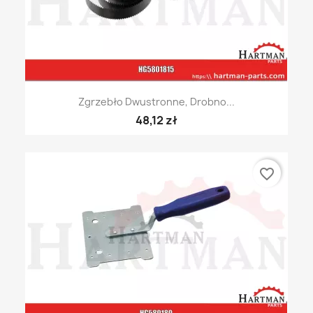
Zgrzebło Dwustronne, Drobno...
48,12 zł
favorite_border