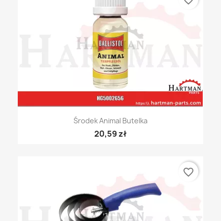
favorite_border
Środek Animal Butelka
20,59 zł
favorite_border