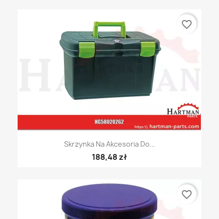
favorite_border
Skrzynka Na Akcesoria Do...
188,48 zł
favorite_border