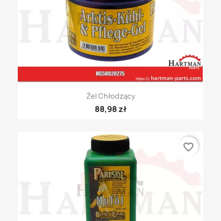
Żel Chłodzący
88,98 zł
favorite_border