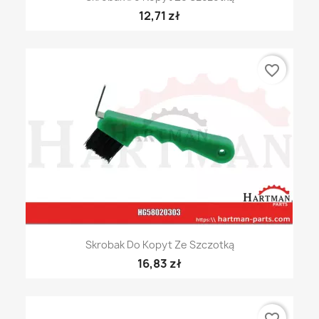
12,71 zł
favorite_border
Skrobak Do Kopyt Ze Szczotką
16,83 zł
favorite_border