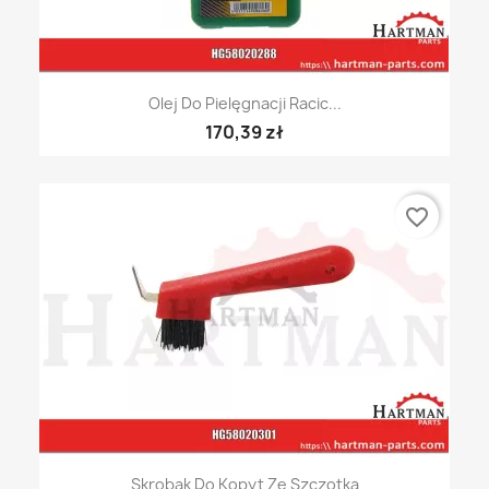
Olej Do Pielęgnacji Racic...
170,39 zł
favorite_border
Skrobak Do Kopyt Ze Szczotką