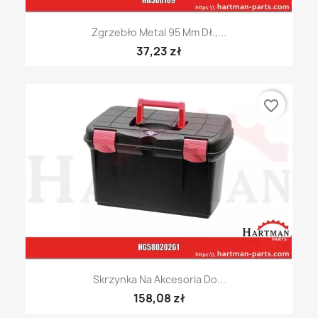
Zgrzebło Metal 95 Mm Dł.,...
37,23 zł
favorite_border
Skrzynka Na Akcesoria Do...
158,08 zł