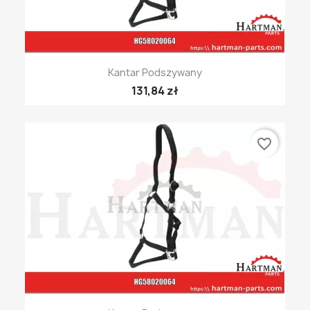
Kantar Podszywany
131,84 zł
favorite_border