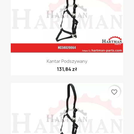
Kantar Podszywany
131,84 zł
favorite_border