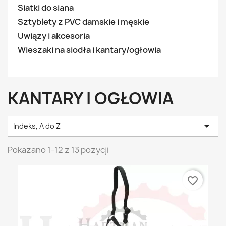
Siatki do siana
Sztyblety z PVC damskie i męskie
Uwiązy i akcesoria
Wieszaki na siodła i kantary/ogłowia
KANTARY I OGŁOWIA

Indeks, A do Z
Pokazano 1-12 z 13 pozycji
favorite_border