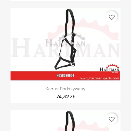
favorite_border
Kantar Podszywany
74,32 zł
favorite_border