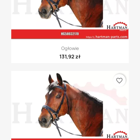
Ogłowie
131,92 zł
favorite_border