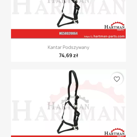
Kantar Podszywany
74,69 zł
favorite_border