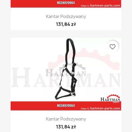
Kantar Podszywany
131,84 zł
favorite_border
Kantar Podszywany
131,84 zł