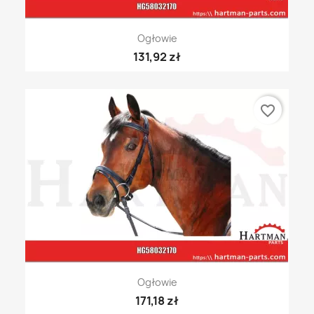
Ogłowie
131,92 zł
favorite_border
Ogłowie
171,18 zł