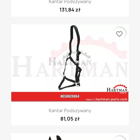
Kantar Podszywany
131,84 zł
favorite_border
Kantar Podszywany
81,05 zł