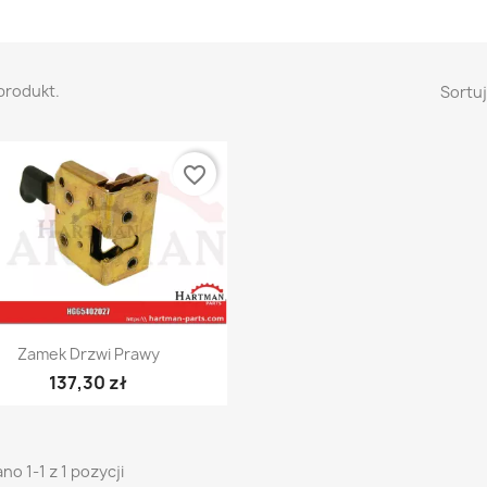
 produkt.
Sortuj
favorite_border
Szybki podgląd

Zamek Drzwi Prawy
137,30 zł
no 1-1 z 1 pozycji