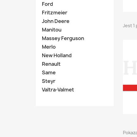
Ford
Fritzmeier
John Deere
Jest 1
Manitou
Massey Ferguson
Merlo
New Holland
Renault
Same
Steyr
Valtra-Valmet
Pokaza