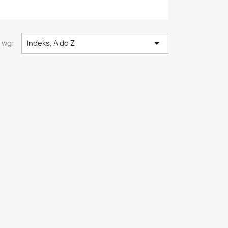

 wg:
Indeks, A do Z