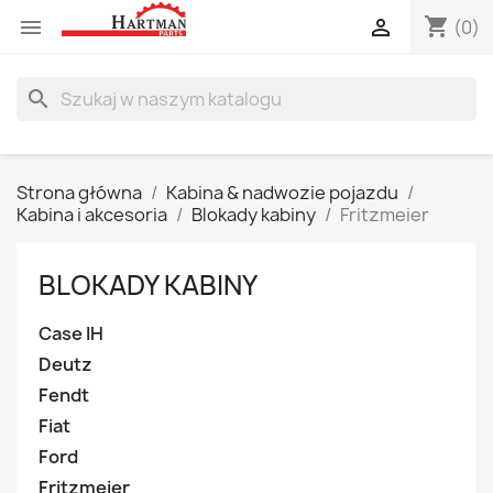
shopping_cart


(0)
search
Strona główna
Kabina & nadwozie pojazdu
Kabina i akcesoria
Blokady kabiny
Fritzmeier
BLOKADY KABINY
Case IH
Deutz
Fendt
Fiat
Ford
Fritzmeier