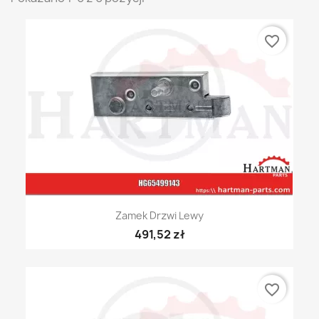
favorite_border
Zamek Drzwi Lewy
491,52 zł
favorite_border