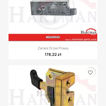
Zamek Drzwi Prawy
178,22 zł
favorite_border