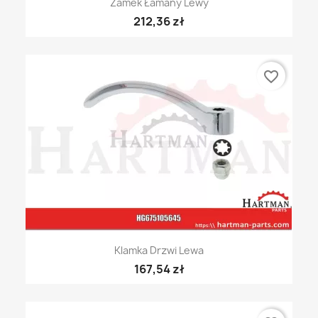
Zamek Łamany Lewy
212,36 zł
favorite_border
Klamka Drzwi Lewa
167,54 zł