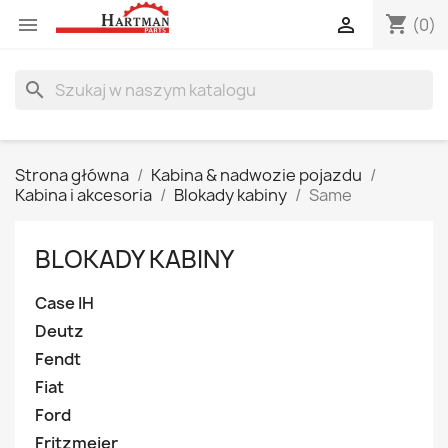
shopping_cart


(0)
search
Strona główna
Kabina & nadwozie pojazdu
Kabina i akcesoria
Blokady kabiny
Same
BLOKADY KABINY
Case IH
Deutz
Fendt
Fiat
Ford
Fritzmeier