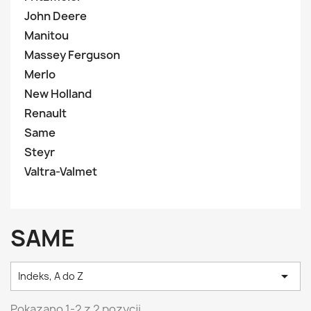
John Deere
Manitou
Massey Ferguson
Merlo
New Holland
Renault
Same
Steyr
Valtra-Valmet
SAME

Indeks, A do Z
Pokazano 1-2 z 2 pozycji