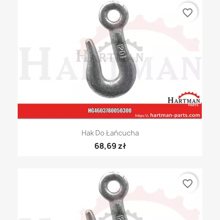
favorite_border
Hak Do Łańcucha
68,69 zł
favorite_border