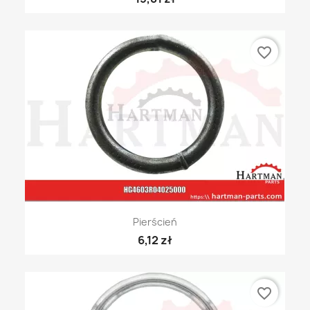
favorite_border
Pierścień
6,12 zł
favorite_border