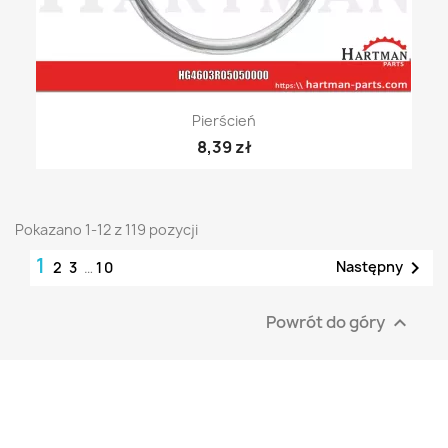
Pierścień
8,39 zł
Pokazano 1-12 z 119 pozycji
1

Następny
2
3
…
10
Powrót do góry
