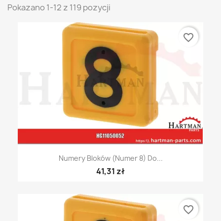
Pokazano 1-12 z 119 pozycji
favorite_border
Numery Bloków (numer 8) Do...
41,31 zł
favorite_border