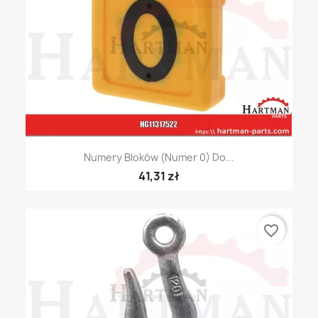
Numery Bloków (numer 0) Do...
41,31 zł
favorite_border