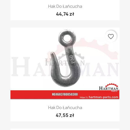
Hak Do Łańcucha
44,74 zł
favorite_border
Hak Do Łańcucha
47,55 zł