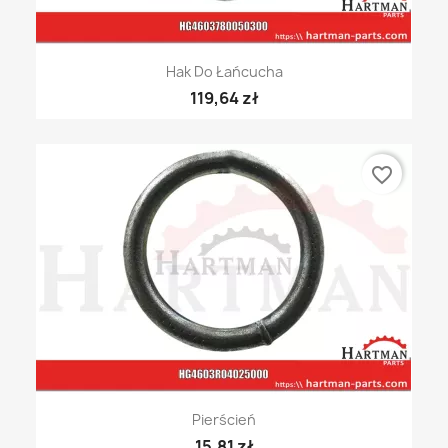
Hak Do Łańcucha
119,64 zł
favorite_border
Pierścień
15,81 zł