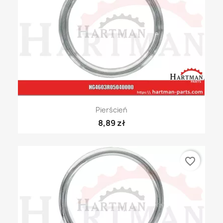
Pierścień
8,89 zł
favorite_border