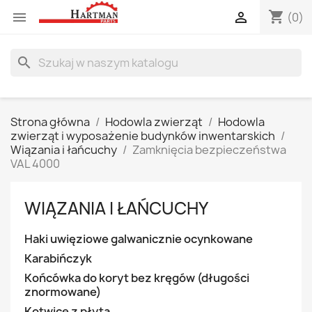
shopping_cart


(0)
search
Strona główna
Hodowla zwierząt
Hodowla
zwierząt i wyposażenie budynków inwentarskich
Wiązania i łańcuchy
Zamknięcia bezpieczeństwa
VAL 4000
WIĄZANIA I ŁAŃCUCHY
Haki uwięziowe galwanicznie ocynkowane
Karabińczyk
Końcówka do koryt bez kręgów (długości
znormowane)
Kotwice z płytą