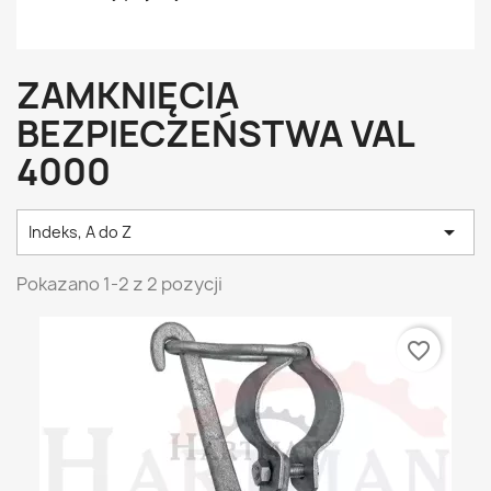
ZAMKNIĘCIA
BEZPIECZEŃSTWA VAL
4000

Indeks, A do Z
Pokazano 1-2 z 2 pozycji
favorite_border