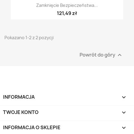
Zamknięcie Bezpieczeństwa...
121,49 zł
Pokazano 1-2 z 2 pozycji
Powrót do góry

INFORMACJA

TWOJE KONTO

INFORMACJA O SKLEPIE
keyboard_arrow_down