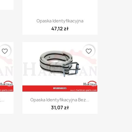
Szybki podgląd

Opaska Identyfikacyjna
47,12 zł
favorite_border
favorite_border
Szybki podgląd

...
Opaska Identyfikacyjna Bez...
31,07 zł