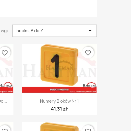

 wg:
Indeks, A do Z
favorite_border
favorite_border
Szybki podgląd

o...
Numery Bloków Nr 1
41,31 zł