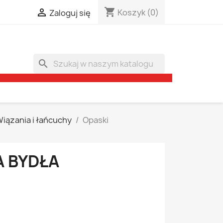
shopping_cart

Koszyk
(0)
Zaloguj się
search
iązania i łańcuchy
Opaski
A BYDŁA