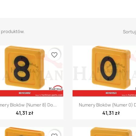
7 produktów.
Sortuj
favorite_border
Szybki podgląd
Szybki podgląd


ery Bloków (numer 8) Do...
Numery Bloków (numer 0) D
41,31 zł
41,31 zł