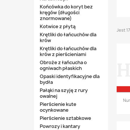
Końcówka do koryt bez
kręgów (długości
znormowane)
Kotwice z płytą
Jest 1
Krętliki do łańcuchów dla
krów
Krętliki do łańcuchów dla
krów z pierścieniami
Obroże z łańcucha o
ogniwach płaskich
Opaski identyfikacyjne dla
bydła
Pałąki na szyję z rury
owalnej
Num
Pierścienie kute
ocynkowane
Pierścienie sztabkowe
Powrozy i kantary