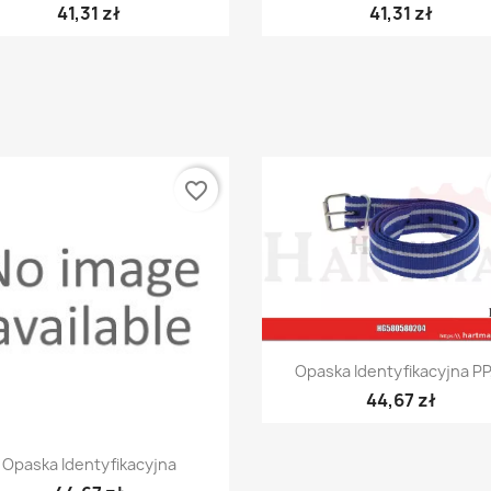
41,31 zł
41,31 zł
favorite_border
Szybki podgląd

Opaska Identyfikacyjna PP,
44,67 zł
Szybki podgląd

Opaska Identyfikacyjna