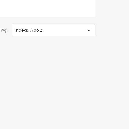

 wg:
Indeks, A do Z