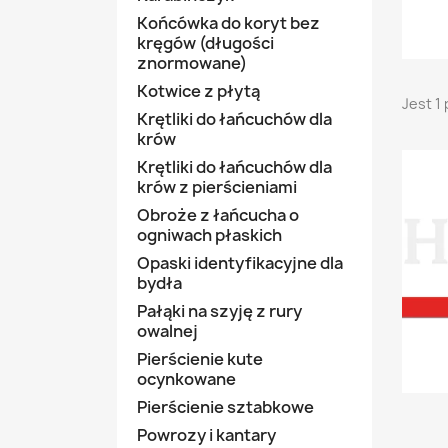
Końcówka do koryt bez
kręgów (długości
znormowane)
Kotwice z płytą
Jest 1
Krętliki do łańcuchów dla
krów
Krętliki do łańcuchów dla
krów z pierścieniami
Obroże z łańcucha o
ogniwach płaskich
Opaski identyfikacyjne dla
bydła
Pałąki na szyję z rury
owalnej
Pierścienie kute
ocynkowane
Pierścienie sztabkowe
Powrozy i kantary