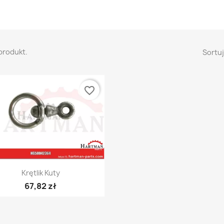
 produkt.
Sortuj
favorite_border
Szybki podgląd

Krętlik Kuty
67,82 zł