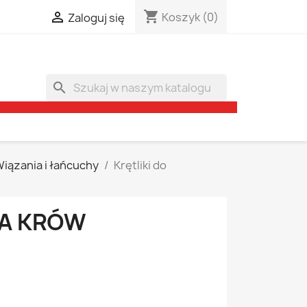
shopping_cart

Koszyk
(0)
Zaloguj się
search
iązania i łańcuchy
Krętliki do
LA KRÓW