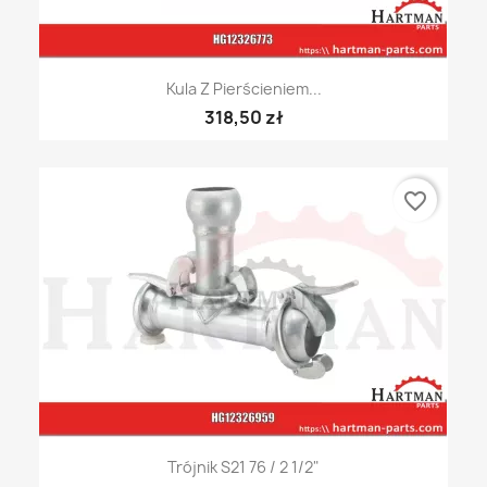
Kula Z Pierścieniem...
318,50 zł
favorite_border
Trójnik S21 76 / 2 1/2"