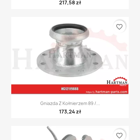
217,58 zł
favorite_border
Gniazda Z Kołnierzem 89 /...
173,24 zł
favorite_border