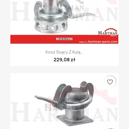
Kosz Ssący Z Kulą...
229,08 zł
favorite_border