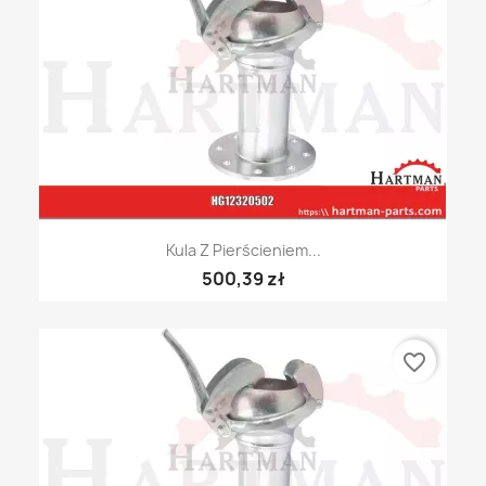
Kula Z Pierścieniem...
500,39 zł
favorite_border