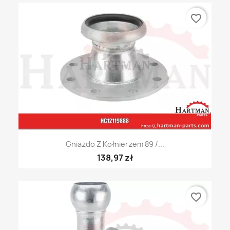
favorite_border
Gniazdo Z Kołnierzem 89 /...
138,97 zł
favorite_border