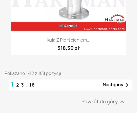
Kula Z Pierścieniem...
318,50 zł
Pokazano 1-12 z 188 pozycji
1

Następny
2
3
…
16
Powrót do góry
