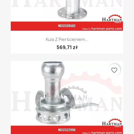
Kula Z Pierścieniem...
569,71 zł
favorite_border