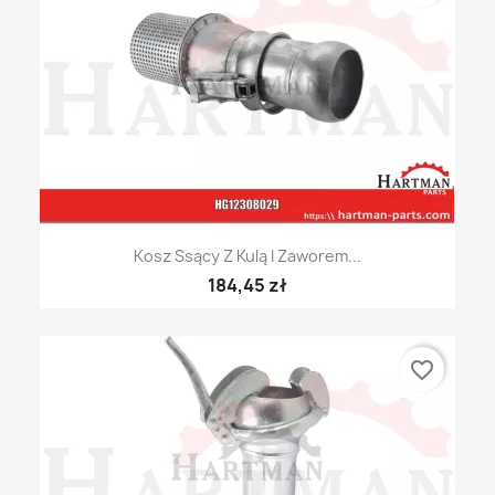
Kosz Ssący Z Kulą I Zaworem...
184,45 zł
favorite_border