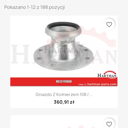
Pokazano 1-12 z 188 pozycji
favorite_border
Gniazdo Z Kołnierzem 108 /...
360,91 zł
favorite_border