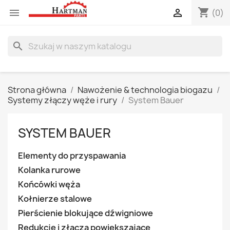
shopping_cart


(0)
search
Strona główna
Nawożenie & technologia biogazu
Systemy złączy węże i rury
System Bauer
SYSTEM BAUER
Elementy do przyspawania
Kolanka rurowe
Końcówki węża
Kołnierze stalowe
Pierścienie blokujące dźwigniowe
Redukcje i złącza powiększające