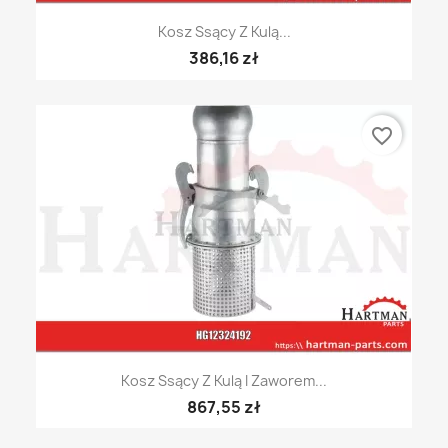
Kosz Ssący Z Kulą...
386,16 zł
favorite_border
Kosz Ssący Z Kulą I Zaworem...
867,55 zł