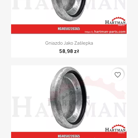
Gniazdo Jako Zaślepka
58,98 zł
favorite_border