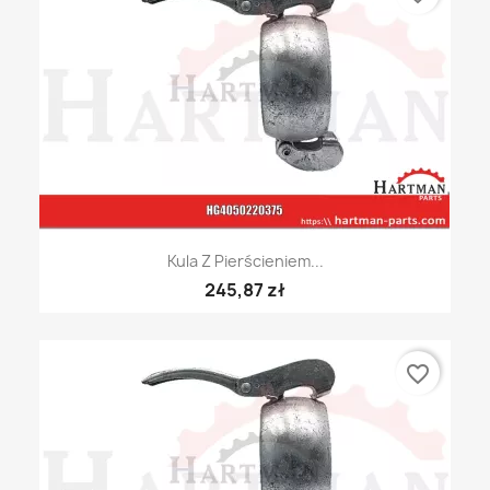
Kula Z Pierścieniem...
245,87 zł
favorite_border