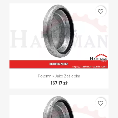
favorite_border
Pojemnik Jako Zaślepka
167,17 zł
favorite_border