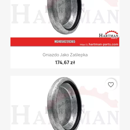
Gniazdo Jako Zaślepka
174,67 zł
favorite_border