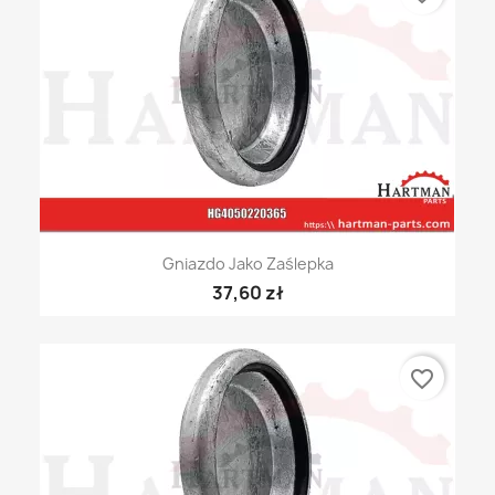
Gniazdo Jako Zaślepka
37,60 zł
favorite_border