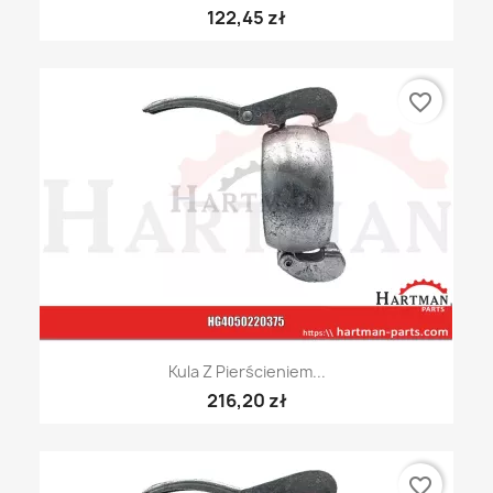
122,45 zł
favorite_border
Kula Z Pierścieniem...
216,20 zł
favorite_border