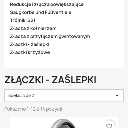
Redukcje i złącza powiększające
Saugkörbe und Fußventiele
Trójniki S21
Złącza z kołnierzem
Złącza z przyłączem gwintowanym
Złączki - zaślepki
Złączki krzyżowe
ZŁĄCZKI - ZAŚLEPKI

Indeks, A do Z
Pokazano 1-12 z 14 pozycji
favorite_border