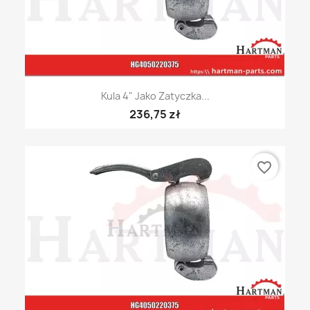
Kula 4" Jako Zatyczka...
236,75 zł
favorite_border