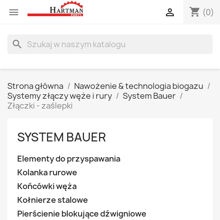
shopping_cart


(0)
search
Strona główna
Nawożenie & technologia biogazu
Systemy złączy węże i rury
System Bauer
Złączki - zaślepki
SYSTEM BAUER
Elementy do przyspawania
Kolanka rurowe
Końcówki węża
Kołnierze stalowe
Pierścienie blokujące dźwigniowe