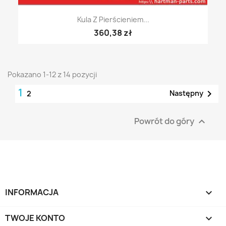
Kula Z Pierścieniem...
360,38 zł
Pokazano 1-12 z 14 pozycji
1

Następny
2
Powrót do góry

INFORMACJA

TWOJE KONTO
