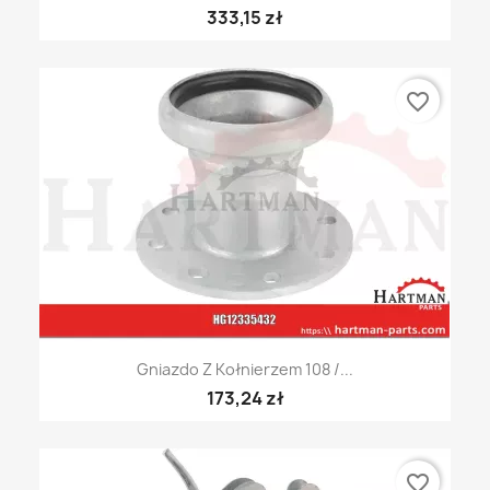
333,15 zł
favorite_border
Gniazdo Z Kołnierzem 108 /...
173,24 zł
favorite_border