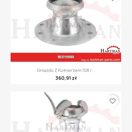
Gniazdo Z Kołnierzem 108 /...
360,91 zł
favorite_border