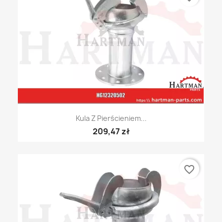
Kula Z Pierścieniem...
209,47 zł
favorite_border