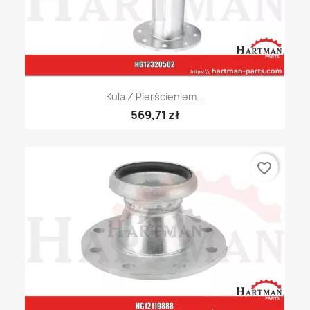
Kula Z Pierścieniem...
569,71 zł
favorite_border