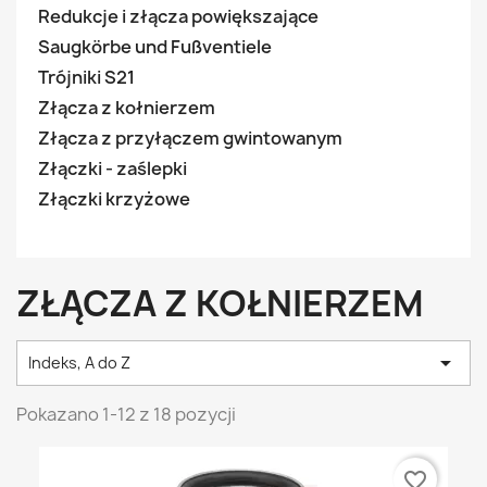
Redukcje i złącza powiększające
Saugkörbe und Fußventiele
Trójniki S21
Złącza z kołnierzem
Złącza z przyłączem gwintowanym
Złączki - zaślepki
Złączki krzyżowe
ZŁĄCZA Z KOŁNIERZEM

Indeks, A do Z
Pokazano 1-12 z 18 pozycji
favorite_border