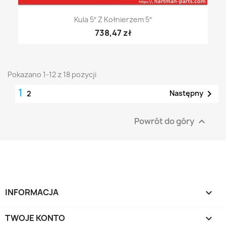
Kula 5″ Z Kołnierzem 5″
738,47 zł
Pokazano 1-12 z 18 pozycji
1

Następny
2
Powrót do góry

INFORMACJA

TWOJE KONTO
