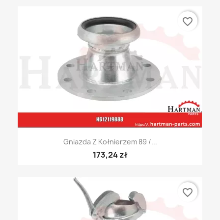
favorite_border
Gniazda Z Kołnierzem 89 /...
173,24 zł
favorite_border