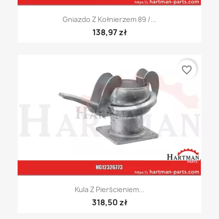
Gniazdo Z Kołnierzem 89 /...
138,97 zł
favorite_border
Kula Z Pierścieniem...
318,50 zł