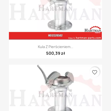
Kula Z Pierścieniem...
500,39 zł
favorite_border