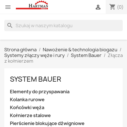
shopping_cart


(0)
search
Strona główna
Nawożenie & technologia biogazu
Systemy złączy węże i rury
System Bauer
Złącza
z kołnierzem
SYSTEM BAUER
Elementy do przyspawania
Kolanka rurowe
Końcówki węża
Kołnierze stalowe
Pierścienie blokujące dźwigniowe