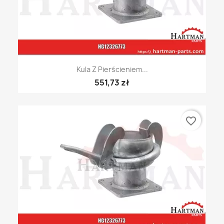
Kula Z Pierścieniem...
551,73 zł
favorite_border