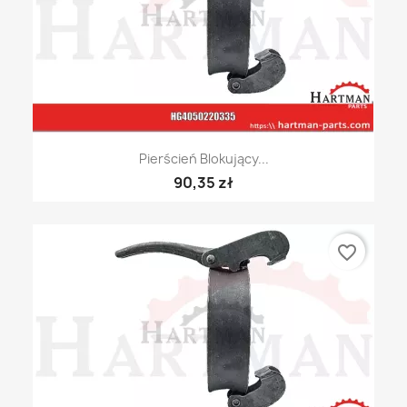
Pierścień Blokujący...
90,35 zł
favorite_border