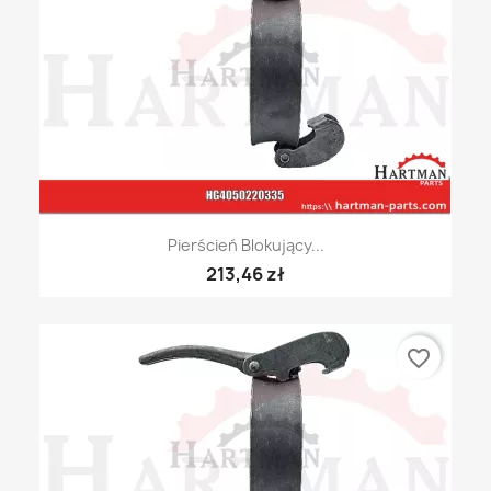
Pierścień Blokujący...
213,46 zł
favorite_border