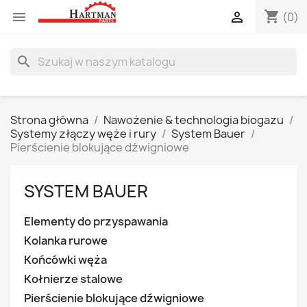
shopping_cart


(0)
search
Strona główna
Nawożenie & technologia biogazu
Systemy złączy węże i rury
System Bauer
Pierścienie blokujące dźwigniowe
SYSTEM BAUER
Elementy do przyspawania
Kolanka rurowe
Końcówki węża
Kołnierze stalowe
Pierścienie blokujące dźwigniowe