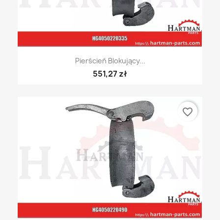
Pierścień Blokujący...
551,27 zł
favorite_border