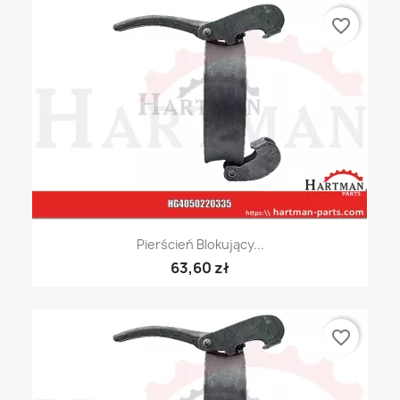
favorite_border
Pierścień Blokujący...
63,60 zł
favorite_border