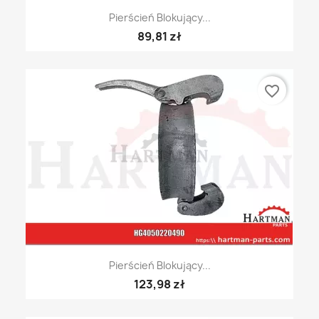
Pierścień Blokujący...
89,81 zł
favorite_border
Pierścień Blokujący...
123,98 zł