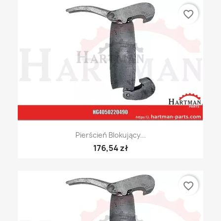
favorite_border
Pierścień Blokujący...
176,54 zł
favorite_border