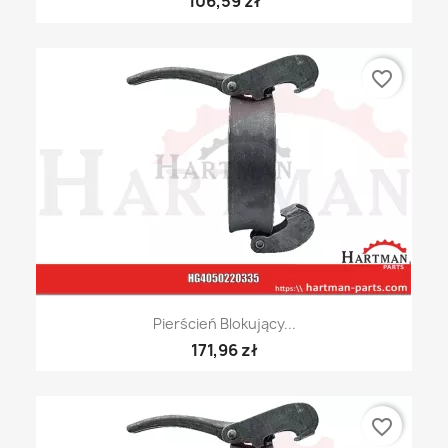
106,59 zł
favorite_border
Pierścień Blokujący...
171,96 zł
favorite_border