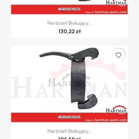
Pierścień Blokujący...
130,22 zł
favorite_border
Pierścień Blokujący...