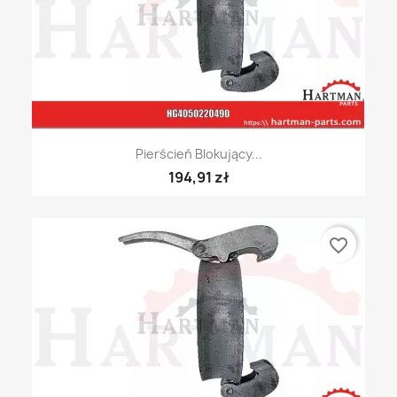
Pierścień Blokujący...
194,91 zł
favorite_border