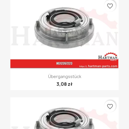
favorite_border
Übergangsstück
3,08 zł
favorite_border