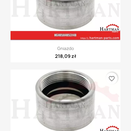
Gniazdo
218,09 zł
favorite_border