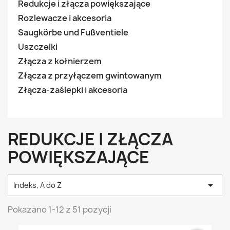
Redukcje i złącza powiększające
Rozlewacze i akcesoria
Saugkörbe und Fußventiele
Uszczelki
Złącza z kołnierzem
Złącza z przyłączem gwintowanym
Złącza-zaślepki i akcesoria
REDUKCJE I ZŁĄCZA
POWIĘKSZAJĄCE

Indeks, A do Z
Pokazano 1-12 z 51 pozycji