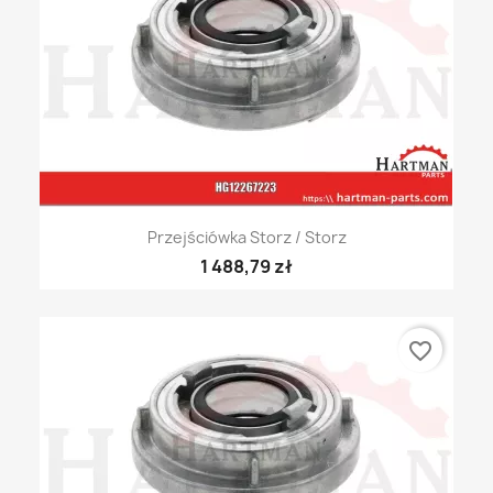
Przejściówka Storz / Storz
1 488,79 zł
favorite_border