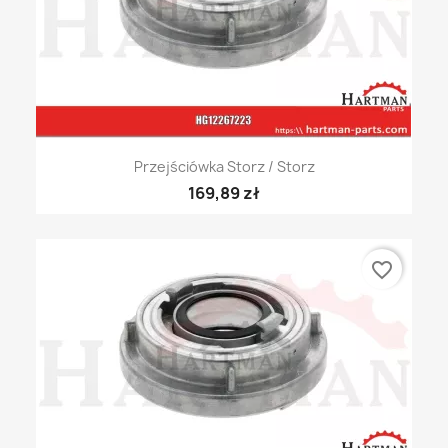
Przejściówka Storz / Storz
169,89 zł
favorite_border