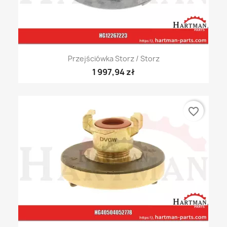
Przejściówka Storz / Storz
1 997,94 zł
favorite_border