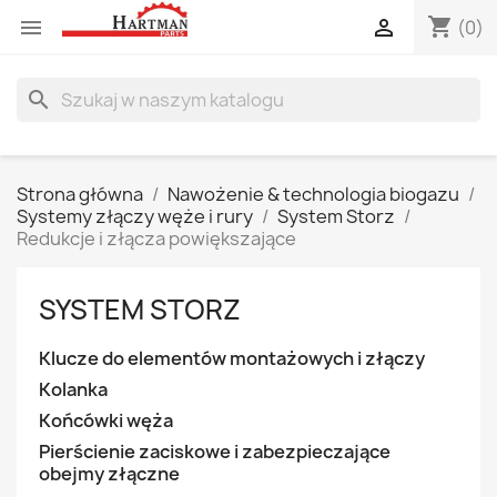
shopping_cart


(0)
search
Strona główna
Nawożenie & technologia biogazu
Systemy złączy węże i rury
System Storz
Redukcje i złącza powiększające
SYSTEM STORZ
Klucze do elementów montażowych i złączy
Kolanka
Końcówki węża
Pierścienie zaciskowe i zabezpieczające
obejmy złączne