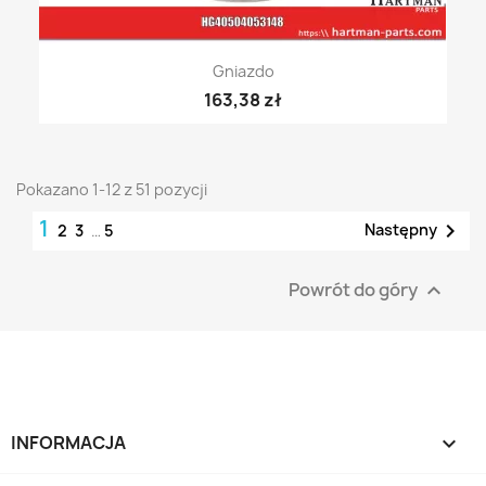
Gniazdo
163,38 zł
Pokazano 1-12 z 51 pozycji
1

Następny
2
3
…
5
Powrót do góry

INFORMACJA
