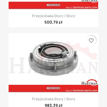
Przejściówka Storz / Storz
500,79 zł
favorite_border
Przejściówka Storz / Storz
983,39 zł