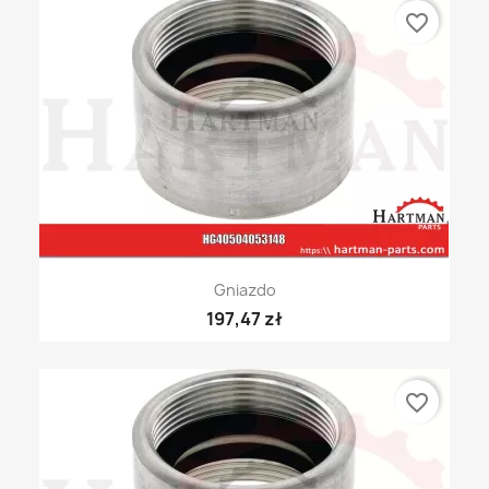
favorite_border
Gniazdo
197,47 zł
favorite_border