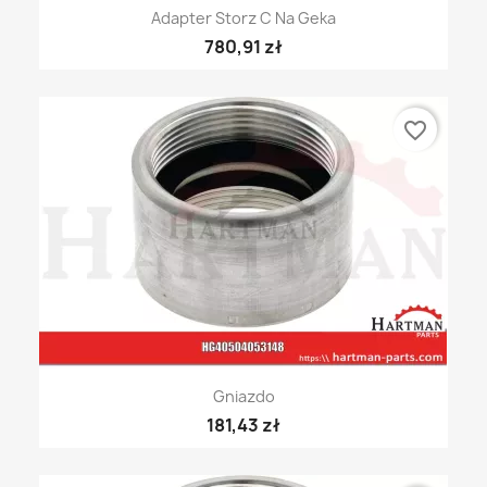
Adapter Storz C Na Geka
780,91 zł
favorite_border
Gniazdo
181,43 zł