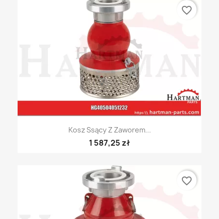
favorite_border
Kosz Ssący Z Zaworem...
1 587,25 zł
favorite_border