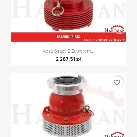
Kosz Ssący Z Zaworem...
2 267,51 zł
favorite_border