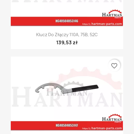
Klucz Do Złączy 110A, 75B, 52C
139,53 zł
favorite_border