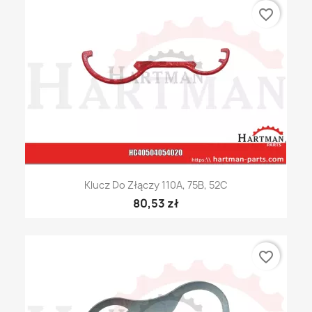
favorite_border
Klucz Do Złączy 110A, 75B, 52C
80,53 zł
favorite_border