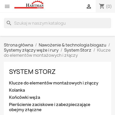
shopping_cart


(0)
search
Strona główna
Nawożenie & technologia biogazu
Systemy złączy węże i rury
System Storz
Klucze
do elementów montażowych i złączy
SYSTEM STORZ
Klucze do elementów montażowych i złączy
Kolanka
Końcówki węża
Pierścienie zaciskowe i zabezpieczające
obejmy złączne