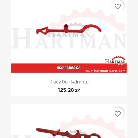
favorite_border
Klucz Do Hydrantu
125,28 zł
favorite_border