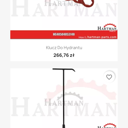
Klucz Do Hydrantu
266,76 zł
favorite_border