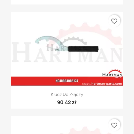
favorite_border
Klucz Do Złączy
90,42 zł
favorite_border