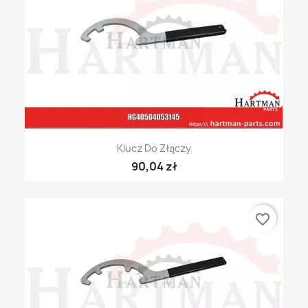
Klucz Do Złączy
90,04 zł
favorite_border