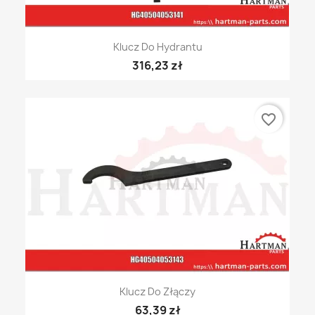
Klucz Do Hydrantu
316,23 zł
favorite_border
Klucz Do Złączy
63,39 zł