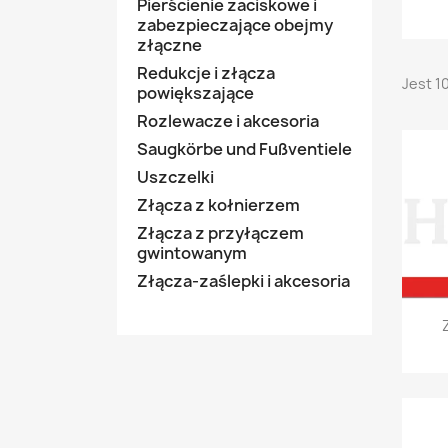
Pierścienie zaciskowe i
zabezpieczające obejmy
złączne
Redukcje i złącza
Jest 1
powiększające
Rozlewacze i akcesoria
Saugkörbe und Fußventiele
Uszczelki
Złącza z kołnierzem
Złącza z przyłączem
gwintowanym
Złącza-zaślepki i akcesoria