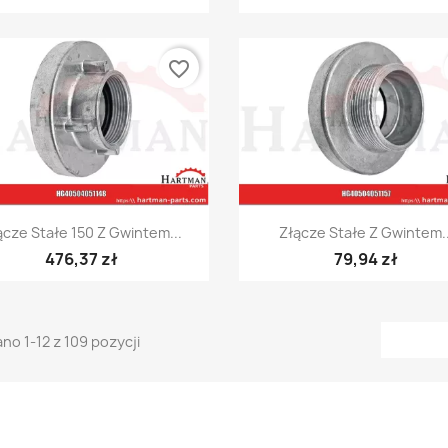
favorite_border
Szybki podgląd
Szybki podgląd


ącze Stałe 150 Z Gwintem...
Złącze Stałe Z Gwintem..
476,37 zł
79,94 zł
no 1-12 z 109 pozycji