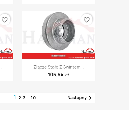
favorite_border
favorite_border
Szybki podgląd

.
Złącze Stałe Z Gwintem...
105,54 zł
1

Następny
2
3
…
10