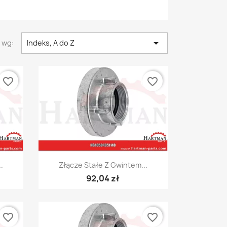

 wg:
Indeks, A do Z
favorite_border
favorite_border
Szybki podgląd

.
Złącze Stałe Z Gwintem...
92,04 zł
favorite_border
favorite_border