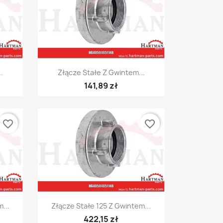
Szybki podgląd

.
Złącze Stałe Z Gwintem...
141,89 zł
favorite_border
favorite_border
Szybki podgląd

...
Złącze Stałe 125 Z Gwintem...
422,15 zł