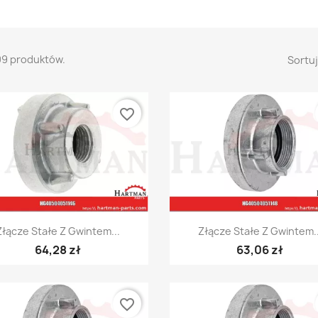
09 produktów.
Sortuj
favorite_border
Szybki podgląd
Szybki podgląd


Złącze Stałe Z Gwintem...
Złącze Stałe Z Gwintem..
64,28 zł
63,06 zł
favorite_border