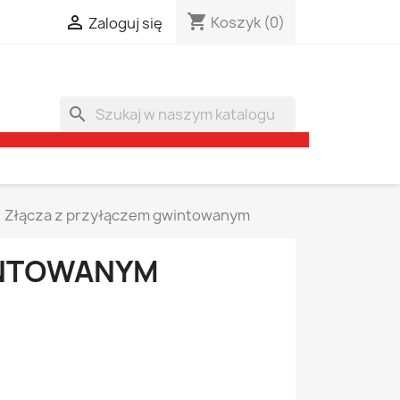
shopping_cart

Koszyk
(0)
Zaloguj się
search
Złącza z przyłączem gwintowanym
INTOWANYM