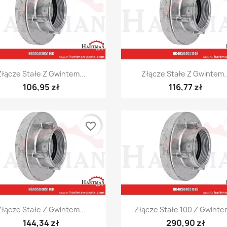
Szybki podgląd
Szybki podgląd


Złącze Stałe Z Gwintem...
Złącze Stałe Z Gwintem..
106,95 zł
116,77 zł
favorite_border
Szybki podgląd
Szybki podgląd


Złącze Stałe Z Gwintem...
Złącze Stałe 100 Z Gwintem
144,34 zł
290,90 zł