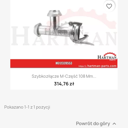
favorite_border
Szybkozłącze M-Część 108 Mm...
314,76 zł
Pokazano 1-1 z 1 pozycji
Powrót do góry
