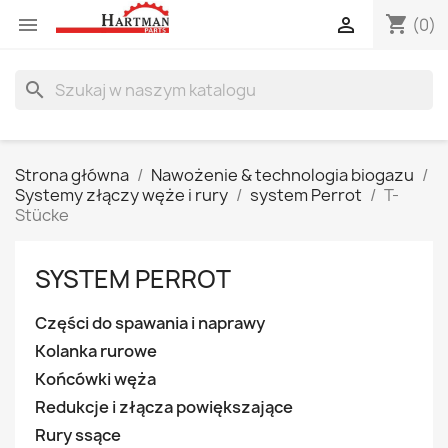
shopping_cart


(0)
search
Strona główna
Nawożenie & technologia biogazu
Systemy złączy węże i rury
system Perrot
T-
Stücke
SYSTEM PERROT
Części do spawania i naprawy
Kolanka rurowe
Końcówki węża
Redukcje i złącza powiększające
Rury ssące