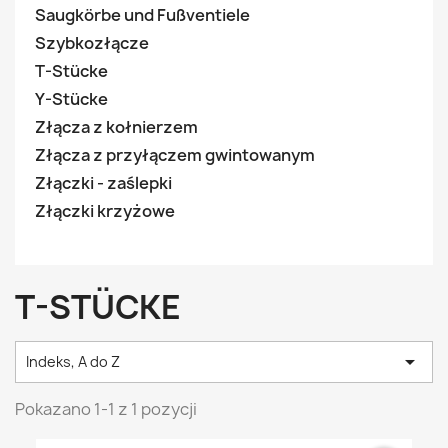
Saugkörbe und Fußventiele
Szybkozłącze
T-Stücke
Y-Stücke
Złącza z kołnierzem
Złącza z przyłączem gwintowanym
Złączki - zaślepki
Złączki krzyżowe
T-STÜCKE

Indeks, A do Z
Pokazano 1-1 z 1 pozycji