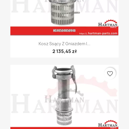
Kosz Ssący Z Gniazdem I...
2 135,45 zł
favorite_border