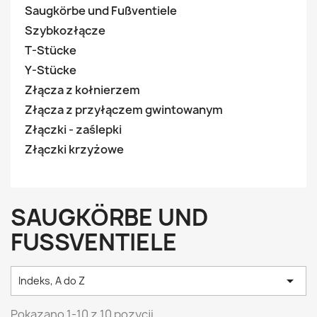
Saugkörbe und Fußventiele
Szybkozłącze
T-Stücke
Y-Stücke
Złącza z kołnierzem
Złącza z przyłączem gwintowanym
Złączki - zaślepki
Złączki krzyżowe
SAUGKÖRBE UND
FUSSVENTIELE

Indeks, A do Z
Pokazano 1-10 z 10 pozycji