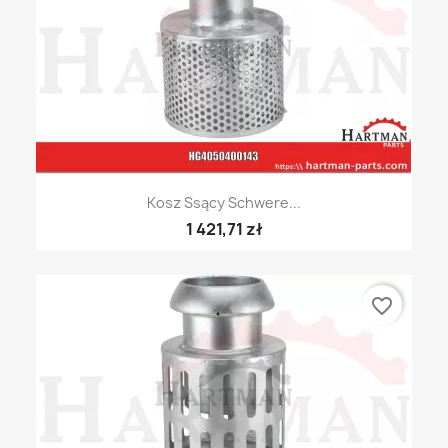
Kosz Ssący Schwere...
1 421,71 zł
favorite_border