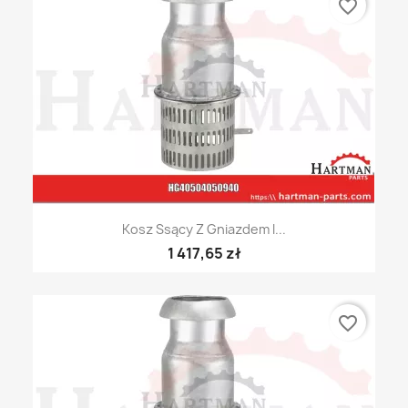
favorite_border
Kosz Ssący Z Gniazdem I...
1 417,65 zł
favorite_border