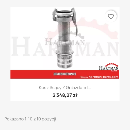
favorite_border
Kosz Ssący Z Gniazdem I...
2 348,27 zł
Pokazano 1-10 z 10 pozycji