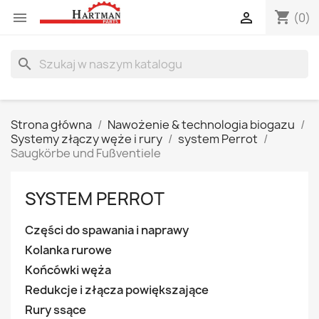
shopping_cart


(0)
search
Strona główna
Nawożenie & technologia biogazu
Systemy złączy węże i rury
system Perrot
Saugkörbe und Fußventiele
SYSTEM PERROT
Części do spawania i naprawy
Kolanka rurowe
Końcówki węża
Redukcje i złącza powiększające
Rury ssące