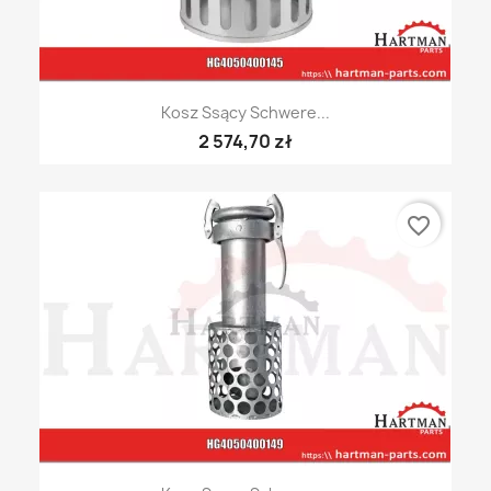
Kosz Ssący Schwere...
2 574,70 zł
favorite_border