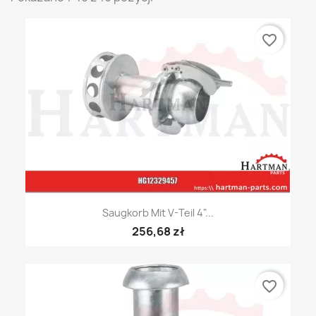
favorite_border
Saugkorb Mit V-Teil 4"...
256,68 zł
favorite_border