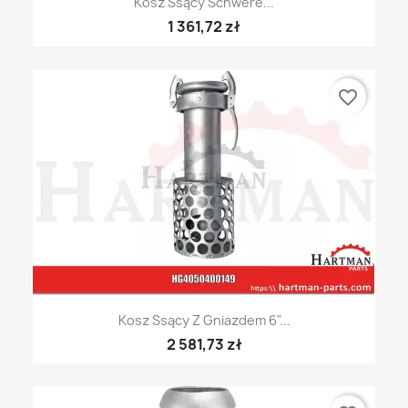
Kosz Ssący Schwere...
1 361,72 zł
favorite_border
Kosz Ssący Z Gniazdem 6"...
2 581,73 zł