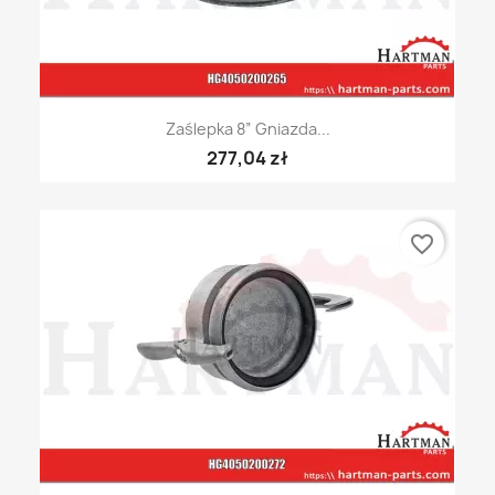
Zaślepka 8” Gniazda...
277,04 zł
favorite_border