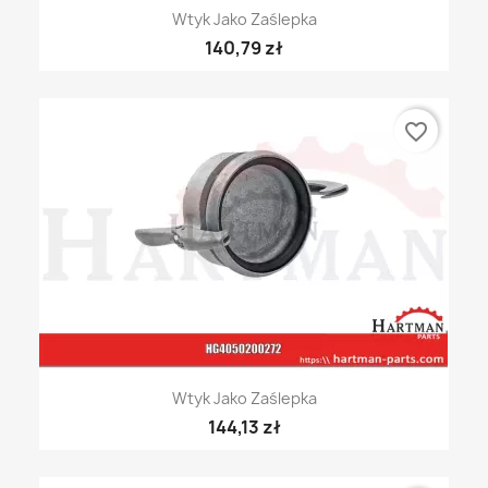
Wtyk Jako Zaślepka
140,79 zł
favorite_border
Wtyk Jako Zaślepka
144,13 zł