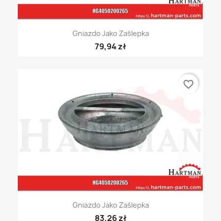
Gniazdo Jako Zaślepka
79,94 zł
favorite_border
Gniazdo Jako Zaślepka
83,26 zł