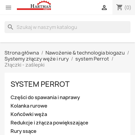
shopping_cart


(0)
search
Strona główna
Nawożenie & technologia biogazu
Systemy złączy węże i rury
system Perrot
Złączki - zaślepki
SYSTEM PERROT
Części do spawania i naprawy
Kolanka rurowe
Końcówki węża
Redukcje i złącza powiększające
Rury ssące