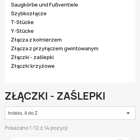
Saugkörbe und Fußventiele
Szybkozłącze
T-Stücke
Y-Stücke
Złącza z kołnierzem
Złącza z przyłączem gwintowanym
Złączki - zaślepki
Złączki krzyżowe
ZŁĄCZKI - ZAŚLEPKI

Indeks, A do Z
Pokazano 1-12 z 14 pozycji