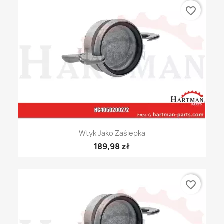
favorite_border
Wtyk Jako Zaślepka
189,98 zł
favorite_border