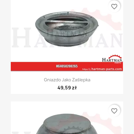
favorite_border
Gniazdo Jako Zaślepka
49,59 zł
favorite_border