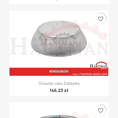
favorite_border
Gniazdo Jako Zaślepka
146,23 zł
favorite_border