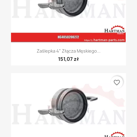
Zaślepka 4” Złącza Męskiego...
151,07 zł
favorite_border