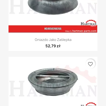
Gniazdo Jako Zaślepka
52,79 zł
favorite_border