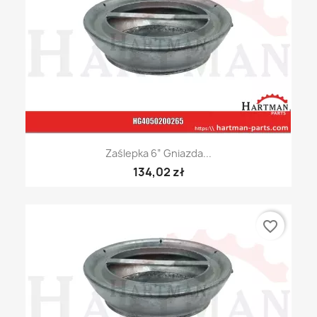
Zaślepka 6” Gniazda...
134,02 zł
favorite_border