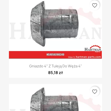
favorite_border
Gniazdo 4” Z Tuleją Do Węża 4"
85,18 zł
favorite_border