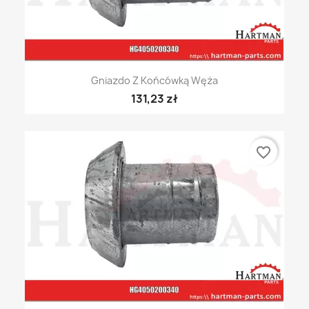
Gniazdo Z Końcówką Węża
131,23 zł
favorite_border