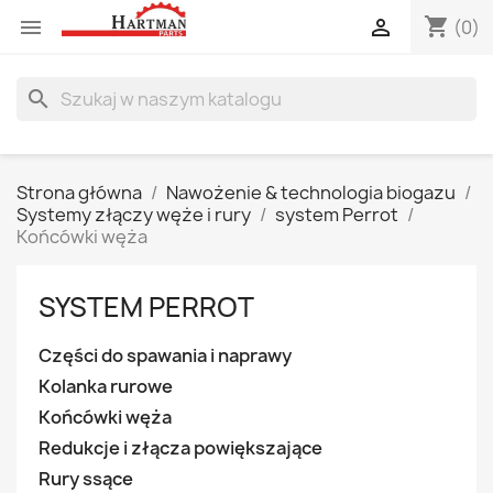
shopping_cart


(0)
search
Strona główna
Nawożenie & technologia biogazu
Systemy złączy węże i rury
system Perrot
Końcówki węża
SYSTEM PERROT
Części do spawania i naprawy
Kolanka rurowe
Końcówki węża
Redukcje i złącza powiększające
Rury ssące