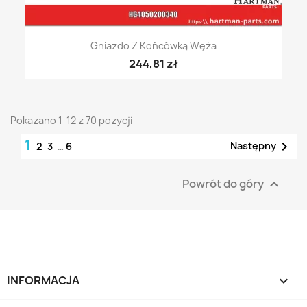
Gniazdo Z Końcówką Węża
244,81 zł
Pokazano 1-12 z 70 pozycji
1

Następny
2
3
…
6
Powrót do góry

INFORMACJA
