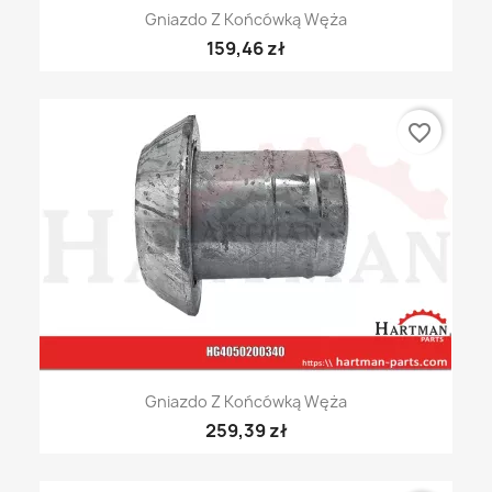
Gniazdo Z Końcówką Węża
159,46 zł
favorite_border
Gniazdo Z Końcówką Węża
259,39 zł