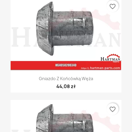
favorite_border
Gniazdo Z Końcówką Węża
44,08 zł
favorite_border