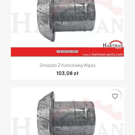
Gniazdo Z Końcówką Węża
103,08 zł
favorite_border