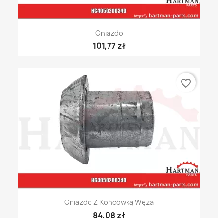
Gniazdo
101,77 zł
favorite_border
Gniazdo Z Końcówką Węża
84,08 zł