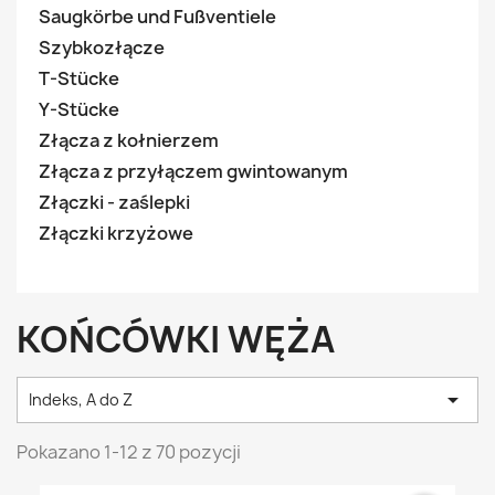
Saugkörbe und Fußventiele
Szybkozłącze
T-Stücke
Y-Stücke
Złącza z kołnierzem
Złącza z przyłączem gwintowanym
Złączki - zaślepki
Złączki krzyżowe
KOŃCÓWKI WĘŻA

Indeks, A do Z
Pokazano 1-12 z 70 pozycji