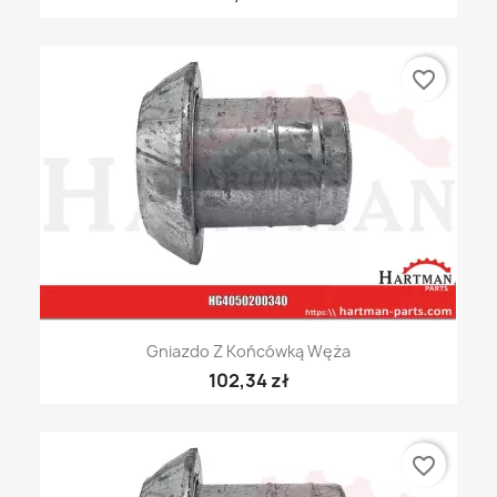
favorite_border
Gniazdo Z Końcówką Węża
102,34 zł
favorite_border