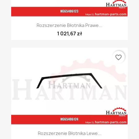
Rozszerzenie Błotnika Prawe...
1 021,67 zł
favorite_border
Rozszerzenie Błotnika Lewe...