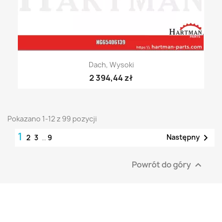
Dach, Wysoki
2 394,44 zł
Pokazano 1-12 z 99 pozycji
1

Następny
2
3
…
9
Powrót do góry
