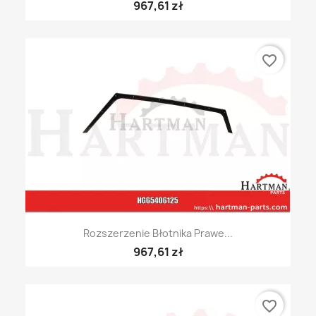
967,61 zł
favorite_border
Rozszerzenie Błotnika Prawe...
967,61 zł
favorite_border