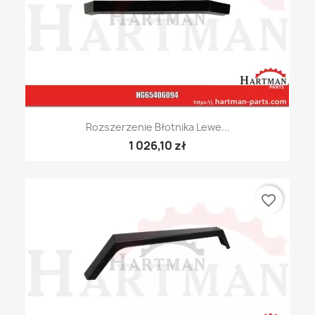
Rozszerzenie Błotnika Lewe...
1 026,10 zł
favorite_border