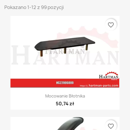
Pokazano 1-12 z 99 pozycji
favorite_border
Mocowanie Błotnika
50,74 zł
favorite_border