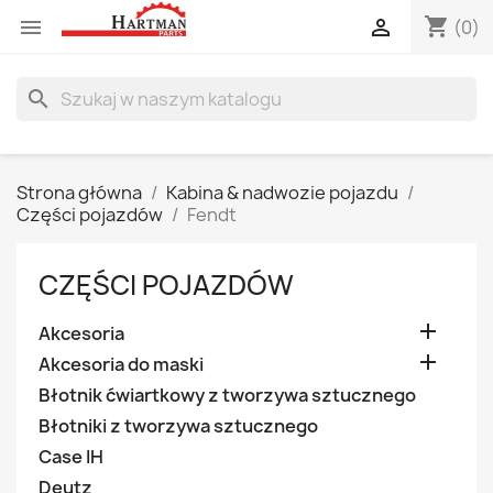
shopping_cart


(0)
search
Strona główna
Kabina & nadwozie pojazdu
Części pojazdów
Fendt
CZĘŚCI POJAZDÓW

Akcesoria

Akcesoria do maski
Błotnik ćwiartkowy z tworzywa sztucznego
Błotniki z tworzywa sztucznego
Case IH
Deutz