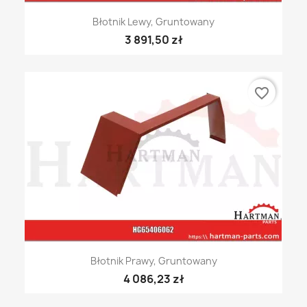
Błotnik Lewy, Gruntowany
3 891,50 zł
favorite_border
Błotnik Prawy, Gruntowany
4 086,23 zł