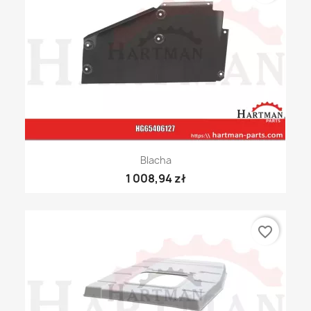
Blacha
1 008,94 zł
favorite_border