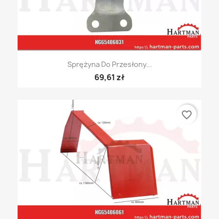
Sprężyna Do Przesłony...
69,61 zł
favorite_border