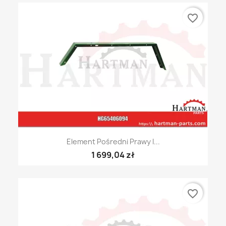
favorite_border
Element Pośredni Prawy I...
1 699,04 zł
favorite_border