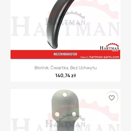
Błotnik, Ćwiartka, Bez Uchwytu
140,74 zł
favorite_border