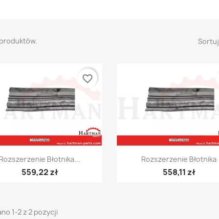
 produktów.
Sortuj
favorite_border
Szybki podgląd
Szybki podgląd


Rozszerzenie Błotnika...
Rozszerzenie Błotnika
559,22 zł
558,11 zł
no 1-2 z 2 pozycji