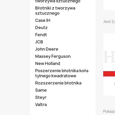
tworzywa sztucznego
Błotniki z tworzywa
sztucznego
Case IH
Jest 2
Deutz
Fendt
JCB
John Deere
Massey Ferguson
New Holland
Poszerzenie błotnika koła
tylnego kwadratowe
Rozszerzenie błotnika
Same
Steyr
Valtra
Pokaza