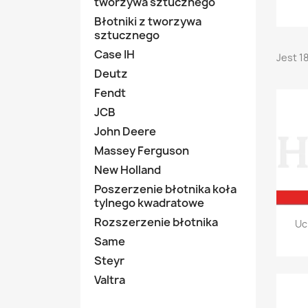
tworzywa sztucznego
Błotniki z tworzywa
sztucznego
Case IH
Jest 1
Deutz
Fendt
JCB
John Deere
Massey Ferguson
New Holland
Poszerzenie błotnika koła
tylnego kwadratowe
Rozszerzenie błotnika
Uc
Same
Steyr
Valtra