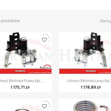
8 produktów.
Sortuj
favorite_border
Szybki podgląd
Szybki podgląd


hwyt Błotnika Prawy Kpl.,...
Uchwyt Błotnika Lewy Kpl.,
1 175,71 zł
1 178,89 zł
favorite_border