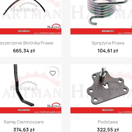
Szybki podgląd
Szybki podgląd


zszerzenie Błotnika Prawe
Sprężyna Prawa
665,34 zł
104,61 zł
favorite_border
Szybki podgląd
Szybki podgląd


Ramię Ciemnoszare
Podstawa
374,63 zł
322,55 zł