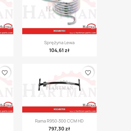
Szybki podgląd

Sprężyna Lewa
104,61 zł
favorite_border
favorite_border
Szybki podgląd

Rama R950-300 CCM HD
797,30 zł