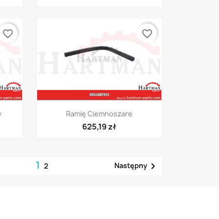
favorite_border
favorite_border
Szybki podgląd

y
Ramię Ciemnoszare
625,19 zł
1

Następny
2