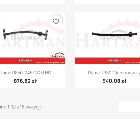
favorite_border
Szybki podgląd
Szybki podgląd


Rama R850-245 CCM HD
Rama R950 Ciemnoszar
876,82 zł
540,08 zł
no 1-12 z 18 pozycji