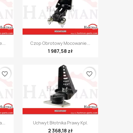
Szybki podgląd

...
Czop Obrotowy Mocowanie...
1 987,58 zł
favorite_border
favorite_border
Szybki podgląd

...
Uchwyt Błotnika Prawy Kpl.
2 368,18 zł