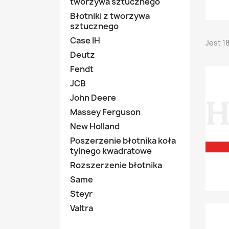
tworzywa sztucznego
Błotniki z tworzywa
sztucznego
Case IH
Jest 1
Deutz
Fendt
JCB
John Deere
Massey Ferguson
New Holland
Poszerzenie błotnika koła
tylnego kwadratowe
Rozszerzenie błotnika
Same
Steyr
Valtra