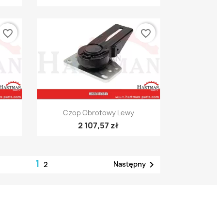
favorite_border
favorite_border
Szybki podgląd

Czop Obrotowy Lewy
2 107,57 zł
1

Następny
2