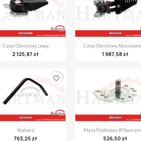
Szybki podgląd
Szybki podgląd


Czop Obrotowy Lewy
Czop Obrotowy Mocowanie
2 125,87 zł
1 987,58 zł
favorite_border
Szybki podgląd
Szybki podgląd


Wahacz
Płyta Podstawy Ø Sworznia
763,25 zł
526,50 zł