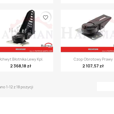
favorite_border
Szybki podgląd
Szybki podgląd


chwyt Błotnika Lewy Kpl.
Czop Obrotowy Prawy
2 368,18 zł
2 107,57 zł
no 1-12 z 18 pozycji