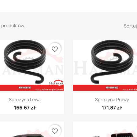
8 produktów.
Sortuj
favorite_border
Szybki podgląd
Szybki podgląd


Sprężyna Lewa
Sprężyna Prawy
166,67 zł
171,87 zł
favorite_border