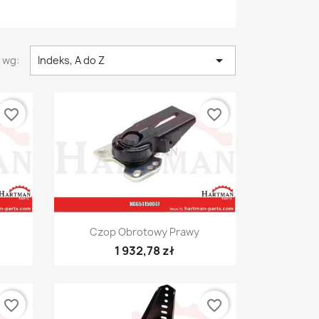

 wg:
Indeks, A do Z
favorite_border
favorite_border
Szybki podgląd

Czop Obrotowy Prawy
1 932,78 zł
favorite_border
favorite_border