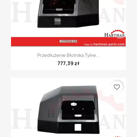
Przedłużenie Błotnika Tylne...
777,39 zł
favorite_border