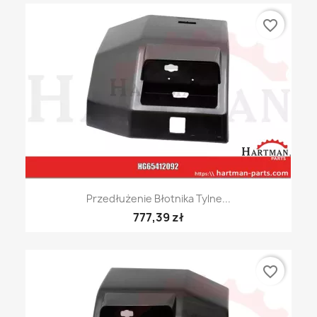
favorite_border
Przedłużenie Błotnika Tylne...
777,39 zł
favorite_border