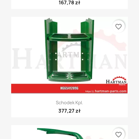
167,78 zł
favorite_border
Schodek Kpl.
377,27 zł
favorite_border