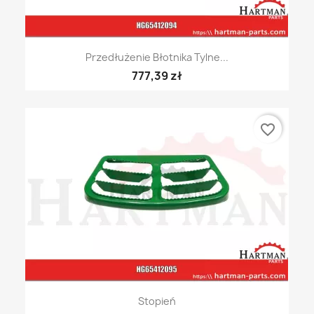
Przedłużenie Błotnika Tylne...
777,39 zł
favorite_border
Stopień