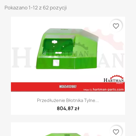
Pokazano 1-12 z 62 pozycji
favorite_border
Przedłużenie Błotnika Tylne...
804,87 zł
favorite_border