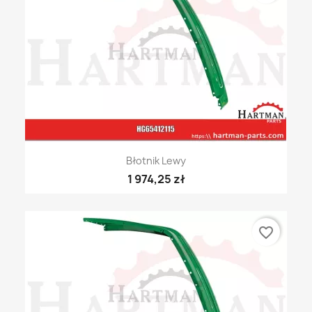
Błotnik Lewy
1 974,25 zł
favorite_border