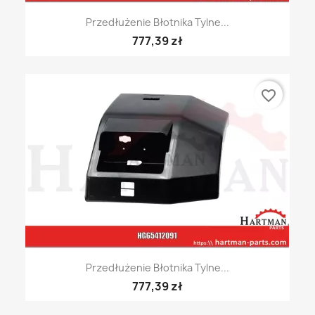
Przedłużenie Błotnika Tylne...
777,39 zł
favorite_border
Przedłużenie Błotnika Tylne...
777,39 zł