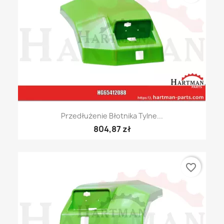
Przedłużenie Błotnika Tylne...
804,87 zł
favorite_border