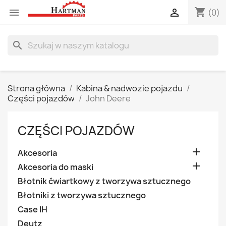
shopping_cart


(0)
search
Strona główna
Kabina & nadwozie pojazdu
Części pojazdów
John Deere
CZĘŚCI POJAZDÓW

Akcesoria

Akcesoria do maski
Błotnik ćwiartkowy z tworzywa sztucznego
Błotniki z tworzywa sztucznego
Case IH
Deutz