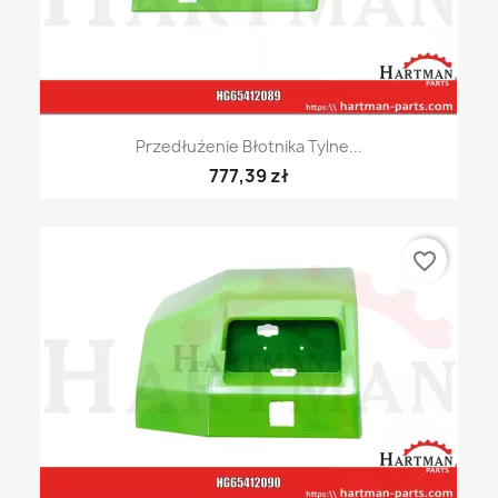
Przedłużenie Błotnika Tylne...
777,39 zł
favorite_border