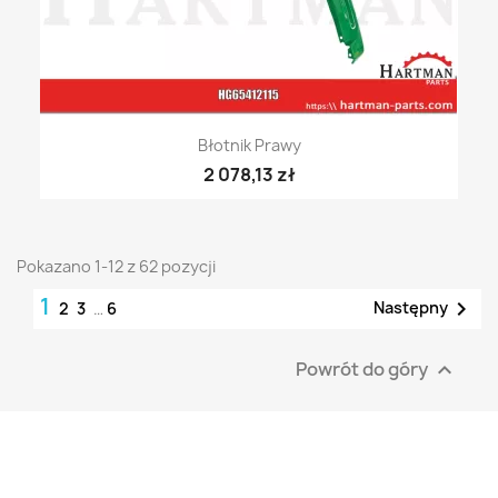
Błotnik Prawy
2 078,13 zł
Pokazano 1-12 z 62 pozycji
1

Następny
2
3
…
6
Powrót do góry
