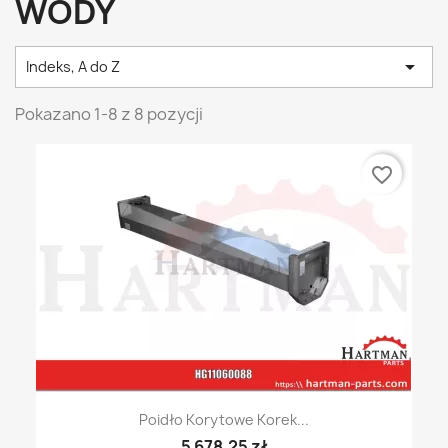
WODY

Indeks, A do Z
Pokazano 1-8 z 8 pozycji
favorite_border
Poidło Korytowe Korek...
5 678,25 zł