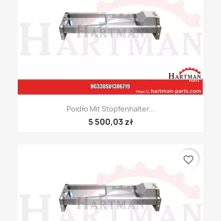
Poidło Mit Stopfenhalter...
5 500,03 zł
favorite_border