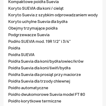
Kompaktowe poidła Suevia
Koryto SUEVIA dla koni / cieląt
Koryto Suevia z szybkim odprowadzaniem wody
Koryto uchylne Suevia dla bydła
Obejmy trzymające poidła
Podgrzewacze Suevia
Podiło SUEVIA mod. 19R 1/2" i 3/4"
Poidła
Poidła SUEVIA
Poidła Suevia dla koni/bydła/owiec/krów
Poidła Suevia dla koni/świń/bydła
Poidła Suevia dla prosiąt przy maciorze
Poidła Suevia dla trzody chlewnej
Poidło automatyczne
Poidło dwukomorowe Suevia model FT 80
Poidło korytkowe termiczne