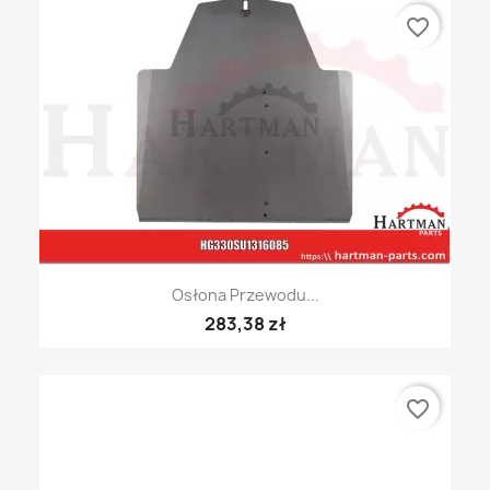
favorite_border
Osłona Przewodu...
283,38 zł
favorite_border