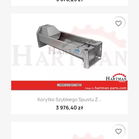
favorite_border
Korytko Szybkiego Spustu Z...
3 976,40 zł
favorite_border