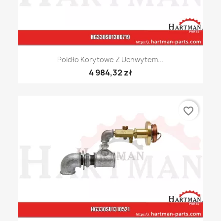
Poidło Korytowe Z Uchwytem...
4 984,32 zł
favorite_border