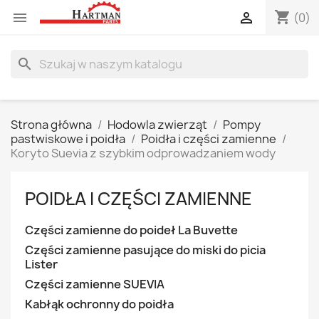
shopping_cart


(0)
search
Strona główna
Hodowla zwierząt
Pompy
pastwiskowe i poidła
Poidła i części zamienne
Koryto Suevia z szybkim odprowadzaniem wody
POIDŁA I CZĘŚCI ZAMIENNE
Części zamienne do poideł La Buvette
Części zamienne pasujące do miski do picia
Lister
Części zamienne SUEVIA
Kabłąk ochronny do poidła