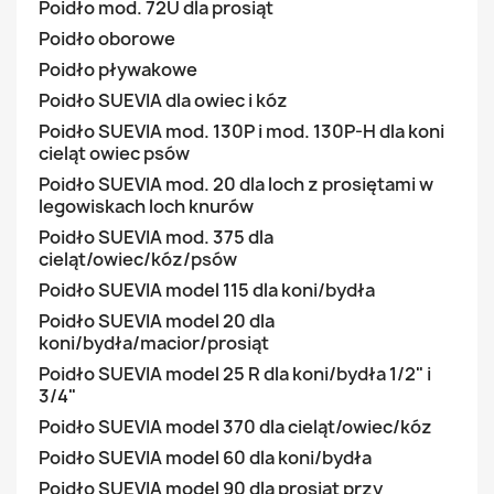
Poidło mod. 72U dla prosiąt
Poidło oborowe
Poidło pływakowe
Poidło SUEVIA dla owiec i kóz
Poidło SUEVIA mod. 130P i mod. 130P-H dla koni
cieląt owiec psów
Poidło SUEVIA mod. 20 dla loch z prosiętami w
legowiskach loch knurów
Poidło SUEVIA mod. 375 dla
cieląt/owiec/kóz/psów
Poidło SUEVIA model 115 dla koni/bydła
Poidło SUEVIA model 20 dla
koni/bydła/macior/prosiąt
Poidło SUEVIA model 25 R dla koni/bydła 1/2" i
3/4"
Poidło SUEVIA model 370 dla cieląt/owiec/kóz
Poidło SUEVIA model 60 dla koni/bydła
Poidło SUEVIA model 90 dla prosiąt przy